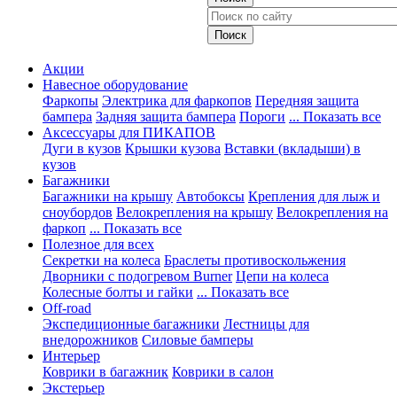
Акции
Навесное оборудование
Фаркопы
Электрика для фаркопов
Передняя защита
бампера
Задняя защита бампера
Пороги
... Показать все
Аксессуары для ПИКАПОВ
Дуги в кузов
Крышки кузова
Вставки (вкладыши) в
кузов
Багажники
Багажники на крышу
Автобоксы
Крепления для лыж и
сноубордов
Велокрепления на крышу
Велокрепления на
фаркоп
... Показать все
Полезное для всех
Секретки на колеса
Браслеты противоскольжения
Дворники с подогревом Burner
Цепи на колеса
Колесные болты и гайки
... Показать все
Off-road
Экспедиционные багажники
Лестницы для
внедорожников
Силовые бамперы
Интерьер
Коврики в багажник
Коврики в салон
Экстерьер