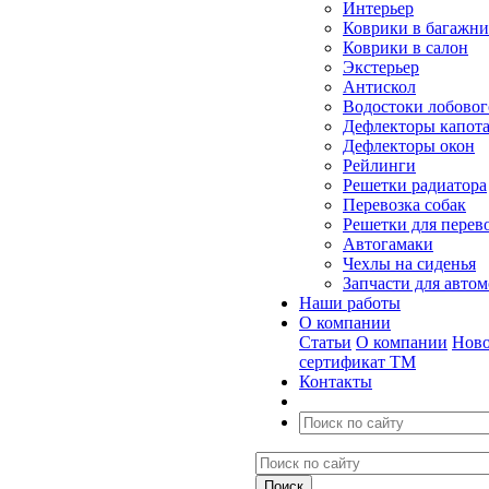
Интерьер
Коврики в багажн
Коврики в салон
Экстерьер
Антискол
Водостоки лобовог
Дефлекторы капот
Дефлекторы окон
Рейлинги
Решетки радиатора
Перевозка собак
Решетки для перев
Автогамаки
Чехлы на сиденья
Запчасти для авто
Наши работы
О компании
Статьи
О компании
Ново
сертификат ТМ
Контакты