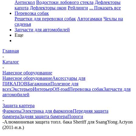
Антискол
Водостоки лобового стекла
Дефлекторы
капота
Дефлекторы окон
Рейлинги
... Показать все
Перевозка собак
Решетки для перевозки собак
Автогамаки
Чехлы на
сиденья
Запчасти для автомобилей
Еще
Главная
-
Каталог
-
Навесное оборудование
Навесное оборудование
Аксессуары для
ПИКАПОВ
Багажники
Полезное для
всех
Экстерьер
Интерьер
Off-road
Перевозка собак
Запчасти для
автомобилей
-
Защита картера
Фаркопы
Электрика для фаркопов
Передняя защита
бампера
Задняя защита бампера
Пороги
-
Алюминиевая защита топл. бака Sheriff для SsangYong Actyon
(2011-н.в.)