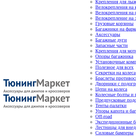
Крепления для лыж
Велокрепления на
Велокрепления на 
Велокрепление на 
Грузовые корзины
Багажники на фарк
Аксессуары
Багажные дуги
Запасные части
Крепления для мот
Опоры багажника
Установочные ком
Полезное для всех
Секретки на колеса
Браслеты противо
Дворники с подогр
Цепи на колеса
Колесные болты и 
Предпусковые под
Тенты-палатки
Упоры капота и ба
Off-road
Экспедиционные б
Лестницы для вне
Силовые бамперы