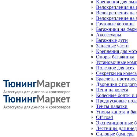
Крепления для лыж
Велокрепления на
Велокрепления на 
Велокрепление на 
Грузовые корзины
Багажники на фарк
Аксессуары
Багажные дуги
Запасные части
Крепления для мот
Опоры багажника
Установочные ком
Полезное для всех
Секретки на колеса
Браслеты противо
Дворники с подогр
Цепи на колеса
Колесные болты и 
Предпусковые под
Тенты-палатки
Упоры капота и ба
Off-road
Экспедиционные б
Лестницы для вне
Силовые бамперы