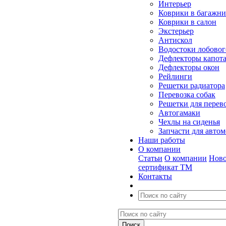
Интерьер
Коврики в багажн
Коврики в салон
Экстерьер
Антискол
Водостоки лобовог
Дефлекторы капот
Дефлекторы окон
Рейлинги
Решетки радиатора
Перевозка собак
Решетки для перев
Автогамаки
Чехлы на сиденья
Запчасти для авто
Наши работы
О компании
Статьи
О компании
Ново
сертификат ТМ
Контакты