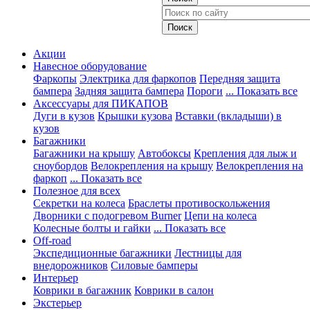
Акции
Навесное оборудование
Фаркопы
Электрика для фаркопов
Передняя защита
бампера
Задняя защита бампера
Пороги
... Показать все
Аксессуары для ПИКАПОВ
Дуги в кузов
Крышки кузова
Вставки (вкладыши) в
кузов
Багажники
Багажники на крышу
Автобоксы
Крепления для лыж и
сноубордов
Велокрепления на крышу
Велокрепления на
фаркоп
... Показать все
Полезное для всех
Секретки на колеса
Браслеты противоскольжения
Дворники с подогревом Burner
Цепи на колеса
Колесные болты и гайки
... Показать все
Off-road
Экспедиционные багажники
Лестницы для
внедорожников
Силовые бамперы
Интерьер
Коврики в багажник
Коврики в салон
Экстерьер