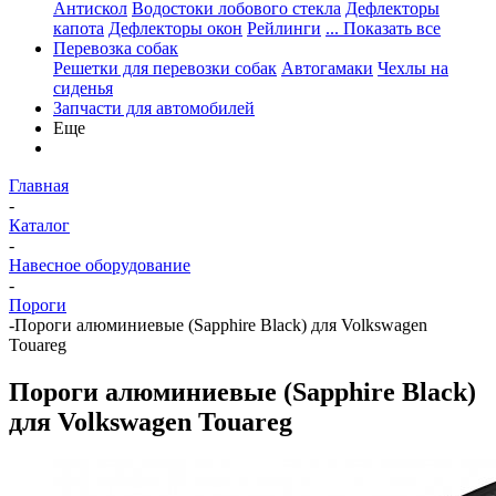
Антискол
Водостоки лобового стекла
Дефлекторы
капота
Дефлекторы окон
Рейлинги
... Показать все
Перевозка собак
Решетки для перевозки собак
Автогамаки
Чехлы на
сиденья
Запчасти для автомобилей
Еще
Главная
-
Каталог
-
Навесное оборудование
-
Пороги
-
Пороги алюминиевые (Sapphire Black) для Volkswagen
Touareg
Пороги алюминиевые (Sapphire Black)
для Volkswagen Touareg