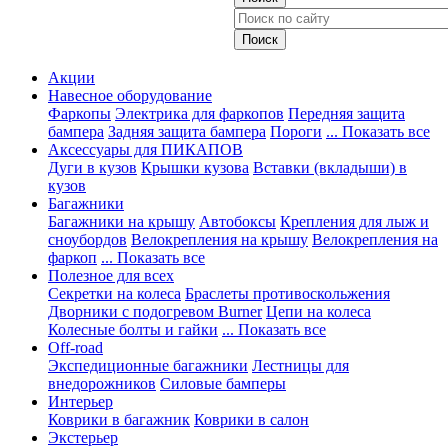
Акции
Навесное оборудование
Фаркопы
Электрика для фаркопов
Передняя защита
бампера
Задняя защита бампера
Пороги
... Показать все
Аксессуары для ПИКАПОВ
Дуги в кузов
Крышки кузова
Вставки (вкладыши) в
кузов
Багажники
Багажники на крышу
Автобоксы
Крепления для лыж и
сноубордов
Велокрепления на крышу
Велокрепления на
фаркоп
... Показать все
Полезное для всех
Секретки на колеса
Браслеты противоскольжения
Дворники с подогревом Burner
Цепи на колеса
Колесные болты и гайки
... Показать все
Off-road
Экспедиционные багажники
Лестницы для
внедорожников
Силовые бамперы
Интерьер
Коврики в багажник
Коврики в салон
Экстерьер