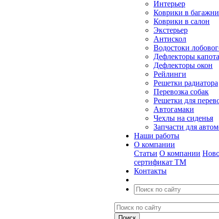
Интерьер
Коврики в багажн
Коврики в салон
Экстерьер
Антискол
Водостоки лобовог
Дефлекторы капот
Дефлекторы окон
Рейлинги
Решетки радиатора
Перевозка собак
Решетки для перев
Автогамаки
Чехлы на сиденья
Запчасти для авто
Наши работы
О компании
Статьи
О компании
Ново
сертификат ТМ
Контакты