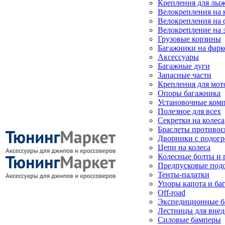
Крепления для лыж
Велокрепления на
Велокрепления на 
Велокрепление на 
Грузовые корзины
Багажники на фарк
Аксессуары
Багажные дуги
Запасные части
Крепления для мот
Опоры багажника
Установочные ком
Полезное для всех
Секретки на колеса
Браслеты противо
Дворники с подогр
Цепи на колеса
Колесные болты и 
Предпусковые под
Тенты-палатки
Упоры капота и ба
Off-road
Экспедиционные б
Лестницы для вне
Силовые бамперы