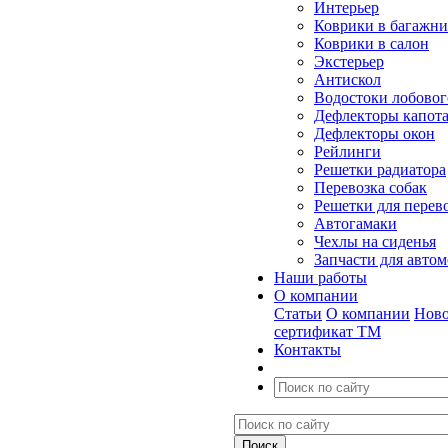
Интерьер
Коврики в багажн
Коврики в салон
Экстерьер
Антискол
Водостоки лобовог
Дефлекторы капот
Дефлекторы окон
Рейлинги
Решетки радиатора
Перевозка собак
Решетки для перев
Автогамаки
Чехлы на сиденья
Запчасти для авто
Наши работы
О компании
Статьи
О компании
Ново
сертификат ТМ
Контакты