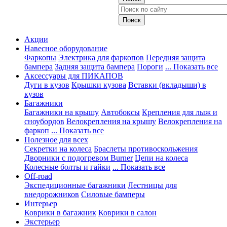
Акции
Навесное оборудование
Фаркопы
Электрика для фаркопов
Передняя защита
бампера
Задняя защита бампера
Пороги
... Показать все
Аксессуары для ПИКАПОВ
Дуги в кузов
Крышки кузова
Вставки (вкладыши) в
кузов
Багажники
Багажники на крышу
Автобоксы
Крепления для лыж и
сноубордов
Велокрепления на крышу
Велокрепления на
фаркоп
... Показать все
Полезное для всех
Секретки на колеса
Браслеты противоскольжения
Дворники с подогревом Burner
Цепи на колеса
Колесные болты и гайки
... Показать все
Off-road
Экспедиционные багажники
Лестницы для
внедорожников
Силовые бамперы
Интерьер
Коврики в багажник
Коврики в салон
Экстерьер