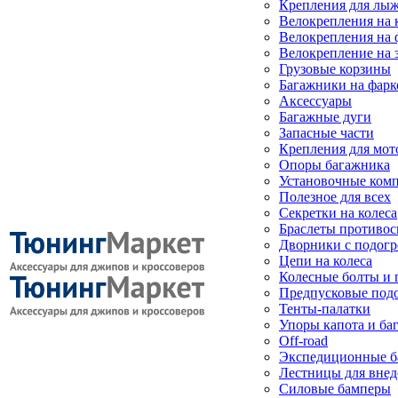
Крепления для лыж
Велокрепления на
Велокрепления на 
Велокрепление на 
Грузовые корзины
Багажники на фарк
Аксессуары
Багажные дуги
Запасные части
Крепления для мот
Опоры багажника
Установочные ком
Полезное для всех
Секретки на колеса
Браслеты противо
Дворники с подогр
Цепи на колеса
Колесные болты и 
Предпусковые под
Тенты-палатки
Упоры капота и ба
Off-road
Экспедиционные б
Лестницы для вне
Силовые бамперы