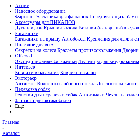
Акции
Навесное оборудование
Фаркопы
Электрика для фаркопов
Передняя защита бамп
Аксессуары для ПИКАПОВ
Дуги в кузов
Крышки кузова
Вставки (вкладыши) в кузо
Багажники
Багажники на крышу
Автобоксы
Крепления для лыж и с
Полезное для всех
Секретки на колеса
Браслеты противоскольжения
Дворник
Off-road
Экспедиционные багажники
Лестницы для внедорожник
Интерьер
Коврики в багажник
Коврики в салон
Экстерьер
Антискол
Водостоки лобового стекла
Дефлекторы капота
Перевозка собак
Решетки для перевозки собак
Автогамаки
Чехлы на сиден
Запчасти для автомобилей
Еще
Главная
-
Каталог
-