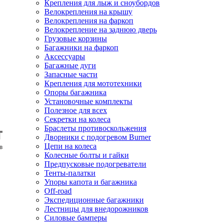
Крепления для лыж и сноубордов
Велокрепления на крышу
Велокрепления на фаркоп
Велокрепление на заднюю дверь
Грузовые корзины
Багажники на фаркоп
Аксессуары
Багажные дуги
Запасные части
Крепления для мототехники
Опоры багажника
Установочные комплекты
Полезное для всех
Секретки на колеса
Браслеты противоскольжения
Дворники с подогревом Burner
Цепи на колеса
Колесные болты и гайки
Предпусковые подогреватели
Тенты-палатки
Упоры капота и багажника
Off-road
Экспедиционные багажники
Лестницы для внедорожников
Силовые бамперы