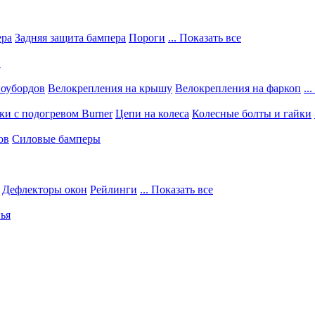
ера
Задняя защита бампера
Пороги
... Показать все
в
ноубордов
Велокрепления на крышу
Велокрепления на фаркоп
..
и с подогревом Burner
Цепи на колеса
Колесные болты и гайки
ов
Силовые бамперы
Дефлекторы окон
Рейлинги
... Показать все
ья