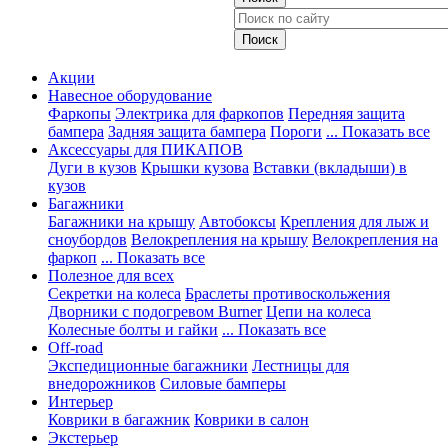
Акции
Навесное оборудование
Фаркопы
Электрика для фаркопов
Передняя защита
бампера
Задняя защита бампера
Пороги
... Показать все
Аксессуары для ПИКАПОВ
Дуги в кузов
Крышки кузова
Вставки (вкладыши) в
кузов
Багажники
Багажники на крышу
Автобоксы
Крепления для лыж и
сноубордов
Велокрепления на крышу
Велокрепления на
фаркоп
... Показать все
Полезное для всех
Секретки на колеса
Браслеты противоскольжения
Дворники с подогревом Burner
Цепи на колеса
Колесные болты и гайки
... Показать все
Off-road
Экспедиционные багажники
Лестницы для
внедорожников
Силовые бамперы
Интерьер
Коврики в багажник
Коврики в салон
Экстерьер