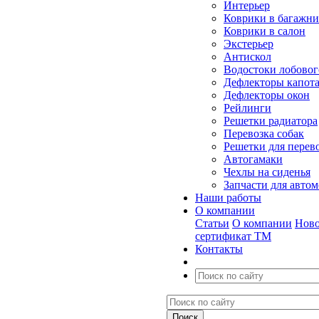
Интерьер
Коврики в багажн
Коврики в салон
Экстерьер
Антискол
Водостоки лобовог
Дефлекторы капот
Дефлекторы окон
Рейлинги
Решетки радиатора
Перевозка собак
Решетки для перев
Автогамаки
Чехлы на сиденья
Запчасти для авто
Наши работы
О компании
Статьи
О компании
Ново
сертификат ТМ
Контакты