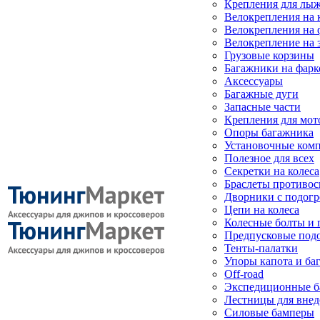
Крепления для лыж
Велокрепления на
Велокрепления на 
Велокрепление на 
Грузовые корзины
Багажники на фарк
Аксессуары
Багажные дуги
Запасные части
Крепления для мот
Опоры багажника
Установочные ком
Полезное для всех
Секретки на колеса
Браслеты противо
Дворники с подогр
Цепи на колеса
Колесные болты и 
Предпусковые под
Тенты-палатки
Упоры капота и ба
Off-road
Экспедиционные б
Лестницы для вне
Силовые бамперы