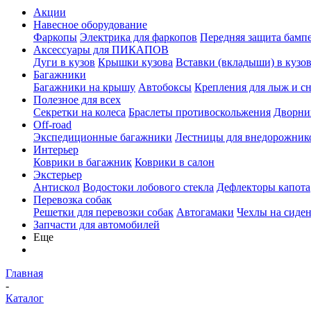
Акции
Навесное оборудование
Фаркопы
Электрика для фаркопов
Передняя защита бамп
Аксессуары для ПИКАПОВ
Дуги в кузов
Крышки кузова
Вставки (вкладыши) в кузо
Багажники
Багажники на крышу
Автобоксы
Крепления для лыж и с
Полезное для всех
Секретки на колеса
Браслеты противоскольжения
Дворник
Off-road
Экспедиционные багажники
Лестницы для внедорожник
Интерьер
Коврики в багажник
Коврики в салон
Экстерьер
Антискол
Водостоки лобового стекла
Дефлекторы капота
Перевозка собак
Решетки для перевозки собак
Автогамаки
Чехлы на сиден
Запчасти для автомобилей
Еще
Главная
-
Каталог
-