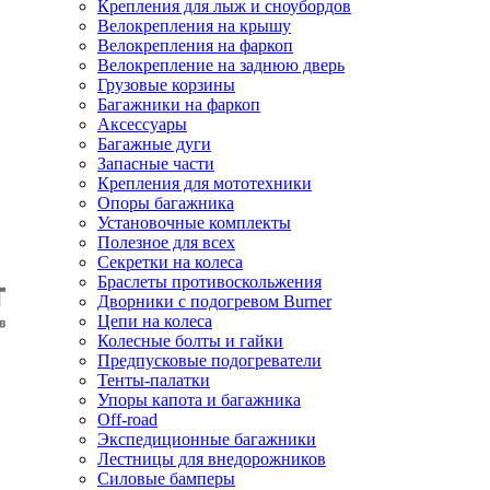
Крепления для лыж и сноубордов
Велокрепления на крышу
Велокрепления на фаркоп
Велокрепление на заднюю дверь
Грузовые корзины
Багажники на фаркоп
Аксессуары
Багажные дуги
Запасные части
Крепления для мототехники
Опоры багажника
Установочные комплекты
Полезное для всех
Секретки на колеса
Браслеты противоскольжения
Дворники с подогревом Burner
Цепи на колеса
Колесные болты и гайки
Предпусковые подогреватели
Тенты-палатки
Упоры капота и багажника
Off-road
Экспедиционные багажники
Лестницы для внедорожников
Силовые бамперы