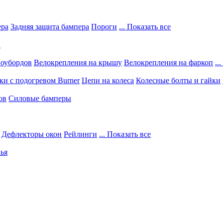
ера
Задняя защита бампера
Пороги
... Показать все
в
ноубордов
Велокрепления на крышу
Велокрепления на фаркоп
..
и с подогревом Burner
Цепи на колеса
Колесные болты и гайки
ов
Силовые бамперы
Дефлекторы окон
Рейлинги
... Показать все
ья