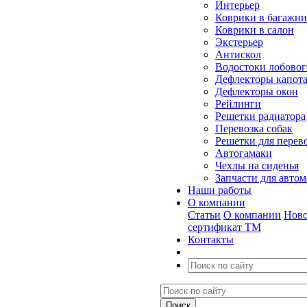
Интерьер
Коврики в багажн
Коврики в салон
Экстерьер
Антискол
Водостоки лобовог
Дефлекторы капот
Дефлекторы окон
Рейлинги
Решетки радиатора
Перевозка собак
Решетки для перев
Автогамаки
Чехлы на сиденья
Запчасти для авто
Наши работы
О компании
Статьи
О компании
Ново
сертификат ТМ
Контакты