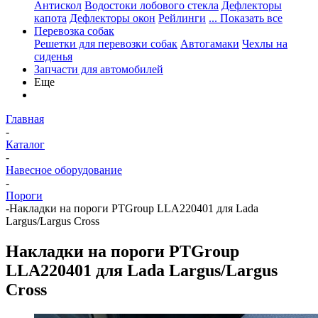
Антискол
Водостоки лобового стекла
Дефлекторы
капота
Дефлекторы окон
Рейлинги
... Показать все
Перевозка собак
Решетки для перевозки собак
Автогамаки
Чехлы на
сиденья
Запчасти для автомобилей
Еще
Главная
-
Каталог
-
Навесное оборудование
-
Пороги
-
Накладки на пороги PTGroup LLA220401 для Lada
Largus/Largus Cross
Накладки на пороги PTGroup
LLA220401 для Lada Largus/Largus
Cross