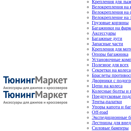
Крепления для лыж
Велокрепления на
Велокрепления на 
Велокрепление на 
Грузовые корзины
Багажники на фарк
Аксессуары
Багажные дуги
Запасные части
Крепления для мот
Опоры багажника
Установочные ком
Полезное для всех
Секретки на колеса
Браслеты противо
Дворники с подогр
Цепи на колеса
Колесные болты и 
Предпусковые под
Тенты-палатки
Упоры капота и ба
Off-road
Экспедиционные б
Лестницы для вне
Силовые бамперы