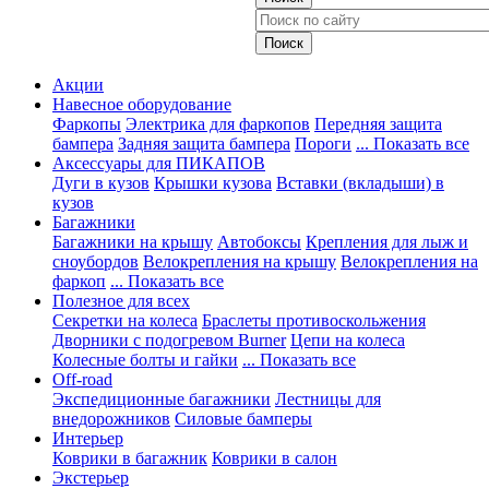
Акции
Навесное оборудование
Фаркопы
Электрика для фаркопов
Передняя защита
бампера
Задняя защита бампера
Пороги
... Показать все
Аксессуары для ПИКАПОВ
Дуги в кузов
Крышки кузова
Вставки (вкладыши) в
кузов
Багажники
Багажники на крышу
Автобоксы
Крепления для лыж и
сноубордов
Велокрепления на крышу
Велокрепления на
фаркоп
... Показать все
Полезное для всех
Секретки на колеса
Браслеты противоскольжения
Дворники с подогревом Burner
Цепи на колеса
Колесные болты и гайки
... Показать все
Off-road
Экспедиционные багажники
Лестницы для
внедорожников
Силовые бамперы
Интерьер
Коврики в багажник
Коврики в салон
Экстерьер