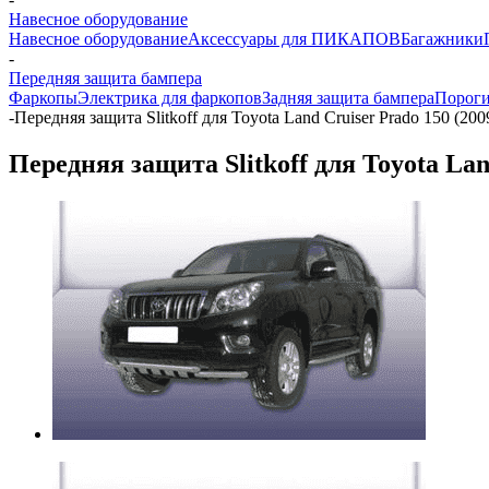
Навесное оборудование
Навесное оборудование
Аксессуары для ПИКАПОВ
Багажники
-
Передняя защита бампера
Фаркопы
Электрика для фаркопов
Задняя защита бампера
Порог
-
Передняя защита Slitkoff для Toyota Land Cruiser Prado 150 (200
Передняя защита Slitkoff для Toyota Lan