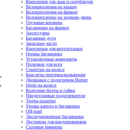
Крепления для лыж и сноубордов
Велокрепления на крышу
Велокрепления на фаркоп
Велокрепление на заднюю дверь
Грузовые корзины
Багажники на фаркоп
Аксессуары
Багажные дуги
Запасные части
Крепления для мототехники
Опоры багажника
Установочные комплекты
Полезное для всех
Секретки на колеса
Браслеты противоскольжения
Дворники с подогревом Burner
Цепи на колеса
Колесные болты и гайки
Предпусковые подогреватели
Тенты-палатки
Упоры капота и багажника
Off-road
Экспедиционные багажники
Лестницы для внедорожников
Силовые бамперы