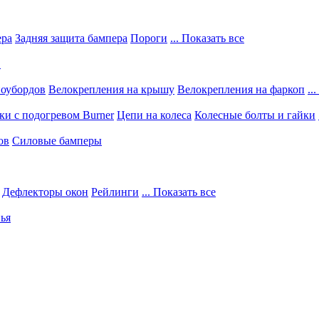
ера
Задняя защита бампера
Пороги
... Показать все
в
ноубордов
Велокрепления на крышу
Велокрепления на фаркоп
..
и с подогревом Burner
Цепи на колеса
Колесные болты и гайки
ов
Силовые бамперы
Дефлекторы окон
Рейлинги
... Показать все
ья