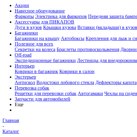
Акции
Навесное оборудование
Фаркопы
Электрика для фаркопов
Передняя защита бамп
Аксессуары для ПИКАПОВ
Дуги в кузов
Крышки кузова
Вставки (вкладыши) в кузо
Багажники
Багажники на крышу
Автобоксы
Крепления для лыж и с
Полезное для всех
Секретки на колеса
Браслеты противоскольжения
Дворник
Off-road
Экспедиционные багажники
Лестницы для внедорожник
Интерьер
Коврики в багажник
Коврики в салон
Экстерьер
Антискол
Водостоки лобового стекла
Дефлекторы капота
Перевозка собак
Решетки для перевозки собак
Автогамаки
Чехлы на сиден
Запчасти для автомобилей
Еще
Главная
-
Каталог
-