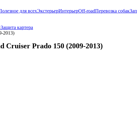
Полезное для всех
Экстерьер
Интерьер
Off-road
Перевозка собак
Зап
и
Защита картера
9-2013)
d Cruiser Prado 150 (2009-2013)