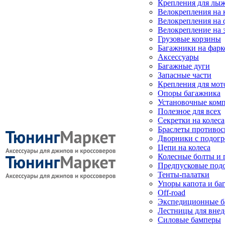
Крепления для лыж
Велокрепления на
Велокрепления на 
Велокрепление на 
Грузовые корзины
Багажники на фарк
Аксессуары
Багажные дуги
Запасные части
Крепления для мот
Опоры багажника
Установочные ком
Полезное для всех
Секретки на колеса
Браслеты противо
Дворники с подогр
Цепи на колеса
Колесные болты и 
Предпусковые под
Тенты-палатки
Упоры капота и ба
Off-road
Экспедиционные б
Лестницы для вне
Силовые бамперы