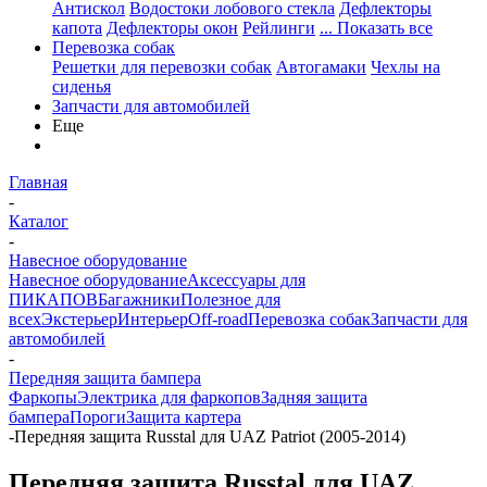
Антискол
Водостоки лобового стекла
Дефлекторы
капота
Дефлекторы окон
Рейлинги
... Показать все
Перевозка собак
Решетки для перевозки собак
Автогамаки
Чехлы на
сиденья
Запчасти для автомобилей
Еще
Главная
-
Каталог
-
Навесное оборудование
Навесное оборудование
Аксессуары для
ПИКАПОВ
Багажники
Полезное для
всех
Экстерьер
Интерьер
Off-road
Перевозка собак
Запчасти для
автомобилей
-
Передняя защита бампера
Фаркопы
Электрика для фаркопов
Задняя защита
бампера
Пороги
Защита картера
-
Передняя защита Russtal для UAZ Patriot (2005-2014)
Передняя защита Russtal для UAZ