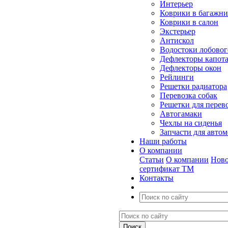
Интерьер
Коврики в багажн
Коврики в салон
Экстерьер
Антискол
Водостоки лобовог
Дефлекторы капот
Дефлекторы окон
Рейлинги
Решетки радиатора
Перевозка собак
Решетки для перев
Автогамаки
Чехлы на сиденья
Запчасти для авто
Наши работы
О компании
Статьи
О компании
Ново
сертификат ТМ
Контакты