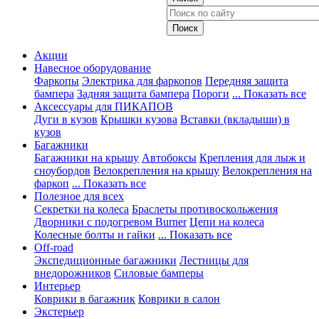
Акции
Навесное оборудование
Фаркопы
Электрика для фаркопов
Передняя защита
бампера
Задняя защита бампера
Пороги
... Показать все
Аксессуары для ПИКАПОВ
Дуги в кузов
Крышки кузова
Вставки (вкладыши) в
кузов
Багажники
Багажники на крышу
Автобоксы
Крепления для лыж и
сноубордов
Велокрепления на крышу
Велокрепления на
фаркоп
... Показать все
Полезное для всех
Секретки на колеса
Браслеты противоскольжения
Дворники с подогревом Burner
Цепи на колеса
Колесные болты и гайки
... Показать все
Off-road
Экспедиционные багажники
Лестницы для
внедорожников
Силовые бамперы
Интерьер
Коврики в багажник
Коврики в салон
Экстерьер