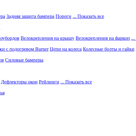
ера
Задняя защита бампера
Пороги
... Показать все
в
ноубордов
Велокрепления на крышу
Велокрепления на фаркоп
..
и с подогревом Burner
Цепи на колеса
Колесные болты и гайки
ов
Силовые бамперы
Дефлекторы окон
Рейлинги
... Показать все
ья