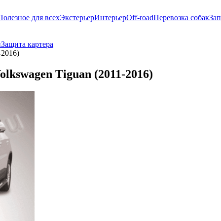
Полезное для всех
Экстерьер
Интерьер
Off-road
Перевозка собак
Зап
и
Защита картера
-2016)
olkswagen Tiguan (2011-2016)