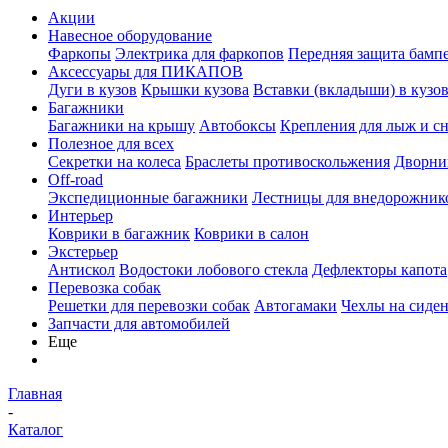
Акции
Навесное оборудование
Фаркопы
Электрика для фаркопов
Передняя защита бамп
Аксессуары для ПИКАПОВ
Дуги в кузов
Крышки кузова
Вставки (вкладыши) в кузо
Багажники
Багажники на крышу
Автобоксы
Крепления для лыж и с
Полезное для всех
Секретки на колеса
Браслеты противоскольжения
Дворник
Off-road
Экспедиционные багажники
Лестницы для внедорожник
Интерьер
Коврики в багажник
Коврики в салон
Экстерьер
Антискол
Водостоки лобового стекла
Дефлекторы капота
Перевозка собак
Решетки для перевозки собак
Автогамаки
Чехлы на сиден
Запчасти для автомобилей
Еще
Главная
-
Каталог
-