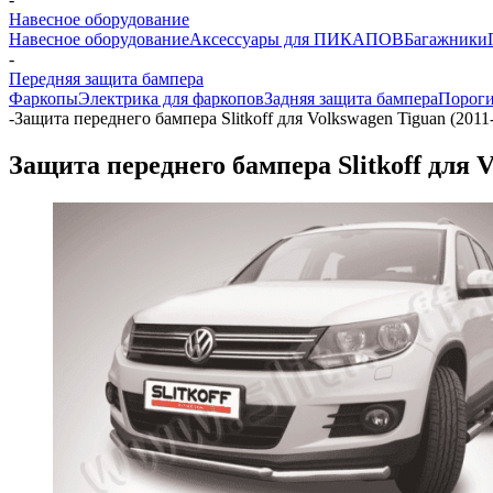
Навесное оборудование
Навесное оборудование
Аксессуары для ПИКАПОВ
Багажники
-
Передняя защита бампера
Фаркопы
Электрика для фаркопов
Задняя защита бампера
Порог
-
Защита переднего бампера Slitkoff для Volkswagen Tiguan (2011
Защита переднего бампера Slitkoff для V