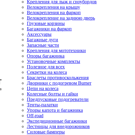
Крепления для лыж и сноубордов
Велокрепления на крышу
Велокрепления на фаркоп
Велокрепление на заднюю дверь
Грузовые корзины
Багажники на фаркоп
Аксессуары
Багажные дуги
Запасные части
Крепления для мототехники
Опоры багажника
Установочные комплекты
Полезное для всех
Секретки на колеса
Браслеты противоскольжения
Дворники с подогревом Burner
Цепи на колеса
Колесные болты и гайки
Предпусковые подогреватели
Тенты-палатки
Упоры капота и багажника
Off-road
Экспедиционные багажники
Лестницы для внедорожников
Силовые бамперы