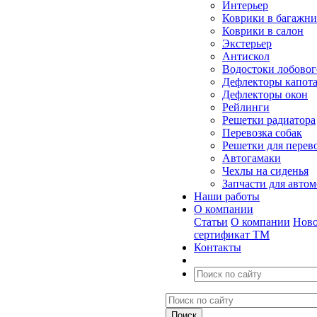
Интерьер
Коврики в багажн
Коврики в салон
Экстерьер
Антискол
Водостоки лобовог
Дефлекторы капот
Дефлекторы окон
Рейлинги
Решетки радиатора
Перевозка собак
Решетки для перев
Автогамаки
Чехлы на сиденья
Запчасти для авто
Наши работы
О компании
Статьи
О компании
Ново
сертификат ТМ
Контакты