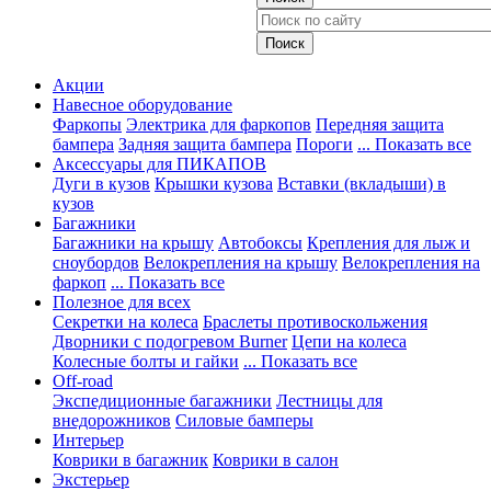
Акции
Навесное оборудование
Фаркопы
Электрика для фаркопов
Передняя защита
бампера
Задняя защита бампера
Пороги
... Показать все
Аксессуары для ПИКАПОВ
Дуги в кузов
Крышки кузова
Вставки (вкладыши) в
кузов
Багажники
Багажники на крышу
Автобоксы
Крепления для лыж и
сноубордов
Велокрепления на крышу
Велокрепления на
фаркоп
... Показать все
Полезное для всех
Секретки на колеса
Браслеты противоскольжения
Дворники с подогревом Burner
Цепи на колеса
Колесные болты и гайки
... Показать все
Off-road
Экспедиционные багажники
Лестницы для
внедорожников
Силовые бамперы
Интерьер
Коврики в багажник
Коврики в салон
Экстерьер