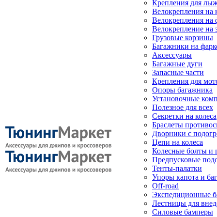
Крепления для лыж
Велокрепления на
Велокрепления на 
Велокрепление на 
Грузовые корзины
Багажники на фарк
Аксессуары
Багажные дуги
Запасные части
Крепления для мот
Опоры багажника
Установочные ком
Полезное для всех
Секретки на колеса
Браслеты противо
Дворники с подогр
Цепи на колеса
Колесные болты и 
Предпусковые под
Тенты-палатки
Упоры капота и ба
Off-road
Экспедиционные б
Лестницы для вне
Силовые бамперы