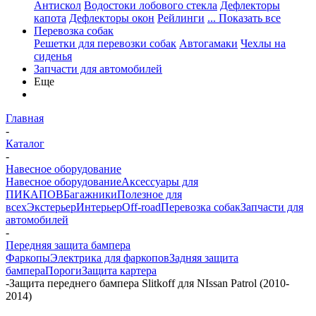
Антискол
Водостоки лобового стекла
Дефлекторы
капота
Дефлекторы окон
Рейлинги
... Показать все
Перевозка собак
Решетки для перевозки собак
Автогамаки
Чехлы на
сиденья
Запчасти для автомобилей
Еще
Главная
-
Каталог
-
Навесное оборудование
Навесное оборудование
Аксессуары для
ПИКАПОВ
Багажники
Полезное для
всех
Экстерьер
Интерьер
Off-road
Перевозка собак
Запчасти для
автомобилей
-
Передняя защита бампера
Фаркопы
Электрика для фаркопов
Задняя защита
бампера
Пороги
Защита картера
-
Защита переднего бампера Slitkoff для NIssan Patrol (2010-
2014)