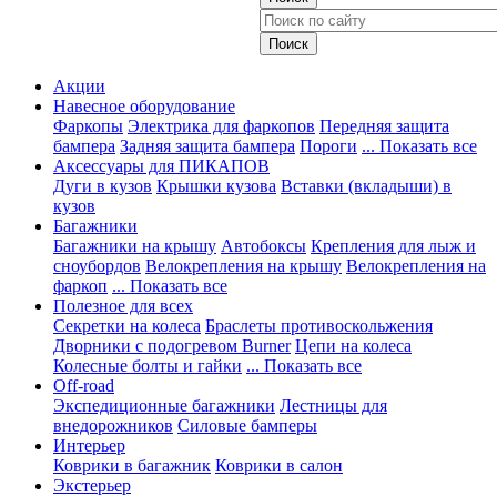
Акции
Навесное оборудование
Фаркопы
Электрика для фаркопов
Передняя защита
бампера
Задняя защита бампера
Пороги
... Показать все
Аксессуары для ПИКАПОВ
Дуги в кузов
Крышки кузова
Вставки (вкладыши) в
кузов
Багажники
Багажники на крышу
Автобоксы
Крепления для лыж и
сноубордов
Велокрепления на крышу
Велокрепления на
фаркоп
... Показать все
Полезное для всех
Секретки на колеса
Браслеты противоскольжения
Дворники с подогревом Burner
Цепи на колеса
Колесные болты и гайки
... Показать все
Off-road
Экспедиционные багажники
Лестницы для
внедорожников
Силовые бамперы
Интерьер
Коврики в багажник
Коврики в салон
Экстерьер