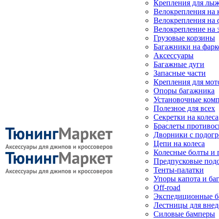
Крепления для лыж
Велокрепления на
Велокрепления на 
Велокрепление на 
Грузовые корзины
Багажники на фарк
Аксессуары
Багажные дуги
Запасные части
Крепления для мот
Опоры багажника
Установочные ком
Полезное для всех
Секретки на колеса
Браслеты противо
Дворники с подогр
Цепи на колеса
Колесные болты и 
Предпусковые под
Тенты-палатки
Упоры капота и ба
Off-road
Экспедиционные б
Лестницы для вне
Силовые бамперы