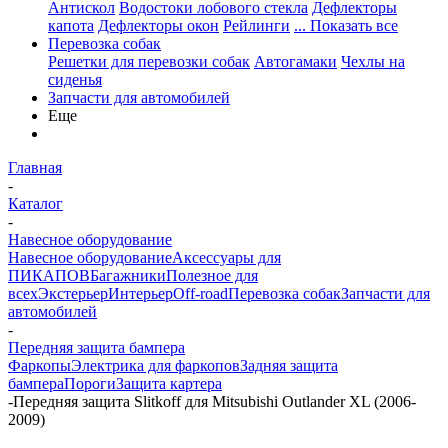
Антискол
Водостоки лобового стекла
Дефлекторы
капота
Дефлекторы окон
Рейлинги
... Показать все
Перевозка собак
Решетки для перевозки собак
Автогамаки
Чехлы на
сиденья
Запчасти для автомобилей
Еще
Главная
-
Каталог
-
Навесное оборудование
Навесное оборудование
Аксессуары для
ПИКАПОВ
Багажники
Полезное для
всех
Экстерьер
Интерьер
Off-road
Перевозка собак
Запчасти для
автомобилей
-
Передняя защита бампера
Фаркопы
Электрика для фаркопов
Задняя защита
бампера
Пороги
Защита картера
-
Передняя защита Slitkoff для Mitsubishi Outlander XL (2006-
2009)