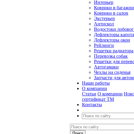
Интерьер
Коврики в багажн
Коврики в салон
Экстерьер
Антискол
Водостоки лобовог
Дефлекторы капот
Дефлекторы окон
Рейлинги
Решетки радиатора
Перевозка собак
Решетки для перев
Автогамаки
Чехлы на сиденья
Запчасти для авто
Наши работы
О компании
Статьи
О компании
Ново
сертификат ТМ
Контакты