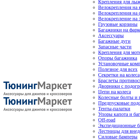
Крепления для лыж
Велокрепления на
Велокрепления на 
Велокрепление на 
Грузовые корзины
Багажники на фарк
Аксессуары
Багажные дуги
Запасные части
Крепления для мот
Опоры багажника
Установочные ком
Полезное для всех
Секретки на колеса
Браслеты противо
Дворники с подогр
Цепи на колеса
Колесные болты и 
Предпусковые под
Тенты-палатки
Упоры капота и ба
Off-road
Экспедиционные б
Лестницы для вне
Силовые бамперы