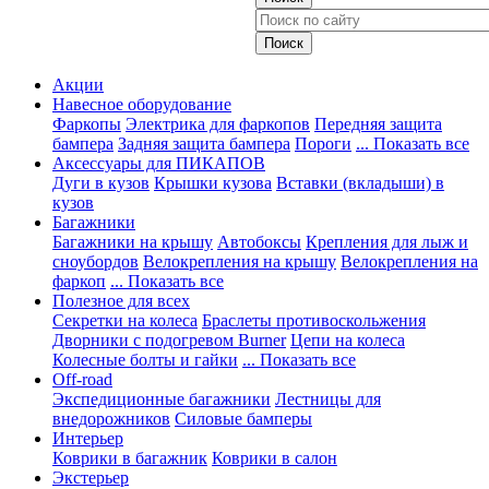
Акции
Навесное оборудование
Фаркопы
Электрика для фаркопов
Передняя защита
бампера
Задняя защита бампера
Пороги
... Показать все
Аксессуары для ПИКАПОВ
Дуги в кузов
Крышки кузова
Вставки (вкладыши) в
кузов
Багажники
Багажники на крышу
Автобоксы
Крепления для лыж и
сноубордов
Велокрепления на крышу
Велокрепления на
фаркоп
... Показать все
Полезное для всех
Секретки на колеса
Браслеты противоскольжения
Дворники с подогревом Burner
Цепи на колеса
Колесные болты и гайки
... Показать все
Off-road
Экспедиционные багажники
Лестницы для
внедорожников
Силовые бамперы
Интерьер
Коврики в багажник
Коврики в салон
Экстерьер