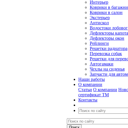
Интерьер
Коврики в багажн
Коврики в салон
Экстерьер
Антискол
Водостоки лобовог
Дефлекторы капот
Дефлекторы окон
Рейлинги
Решетки радиатора
Перевозка собак
Решетки для перев
Автогамаки
Чехлы на сиденья
Запчасти для авто
Наши работы
О компании
Статьи
О компании
Ново
сертификат ТМ
Контакты