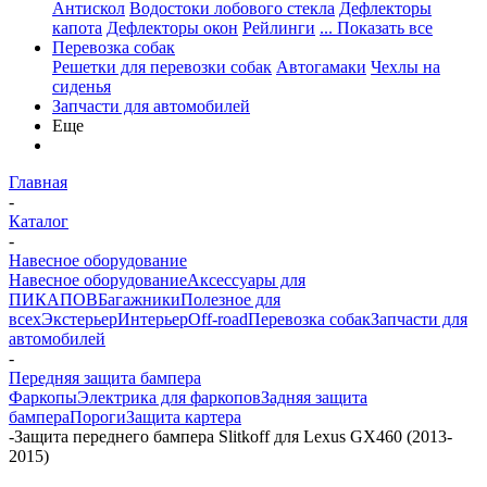
Антискол
Водостоки лобового стекла
Дефлекторы
капота
Дефлекторы окон
Рейлинги
... Показать все
Перевозка собак
Решетки для перевозки собак
Автогамаки
Чехлы на
сиденья
Запчасти для автомобилей
Еще
Главная
-
Каталог
-
Навесное оборудование
Навесное оборудование
Аксессуары для
ПИКАПОВ
Багажники
Полезное для
всех
Экстерьер
Интерьер
Off-road
Перевозка собак
Запчасти для
автомобилей
-
Передняя защита бампера
Фаркопы
Электрика для фаркопов
Задняя защита
бампера
Пороги
Защита картера
-
Защита переднего бампера Slitkoff для Lexus GX460 (2013-
2015)