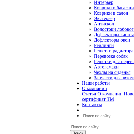
Интерьер
Коврики в багажн
Коврики в салон
Экстерьер
Антискол
Водостоки лобовог
Дефлекторы капот
Дефлекторы окон
Рейлинги
Решетки радиатора
Перевозка собак
Решетки для перев
Автогамаки
Чехлы на сиденья
Запчасти для авто
Наши работы
О компании
Статьи
О компании
Ново
сертификат ТМ
Контакты