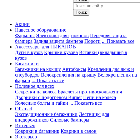
Акции
Навесное оборудование
Фаркопы
Электрика для фаркопов
Передняя защита
бампера
Задняя защита бампера
Пороги
... Показать все
Аксессуары для ПИКАПОВ
Дуги в кузов
Крышки кузова
Вставки (вкладыши) в
кузов
Багажники
Багажники на крышу
Автобоксы
Крепления для лыж и
сноубордов
Велокрепления на крышу
Велокрепления на
фаркоп
... Показать все
Полезное для всех
Секретки на колеса
Браслеты противоскольжения
Дворники с подогревом Burner
Цепи на колеса
Колесные болты и гайки
... Показать все
Off-road
Экспедиционные багажники
Лестницы для
внедорожников
Силовые бамперы
Интерьер
Коврики в багажник
Коврики в салон
Экстерьер