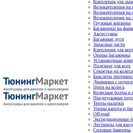
Крепления для лыж
Велокрепления на
Велокрепления на 
Велокрепление на 
Грузовые корзины
Багажники на фарк
Аксессуары
Багажные дуги
Запасные части
Крепления для мот
Опоры багажника
Установочные ком
Полезное для всех
Секретки на колеса
Браслеты противо
Дворники с подогр
Цепи на колеса
Колесные болты и 
Предпусковые под
Тенты-палатки
Упоры капота и ба
Off-road
Экспедиционные б
Лестницы для вне
Силовые бамперы