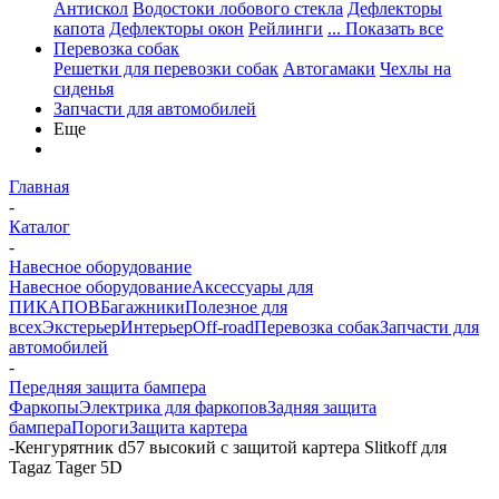
Антискол
Водостоки лобового стекла
Дефлекторы
капота
Дефлекторы окон
Рейлинги
... Показать все
Перевозка собак
Решетки для перевозки собак
Автогамаки
Чехлы на
сиденья
Запчасти для автомобилей
Еще
Главная
-
Каталог
-
Навесное оборудование
Навесное оборудование
Аксессуары для
ПИКАПОВ
Багажники
Полезное для
всех
Экстерьер
Интерьер
Off-road
Перевозка собак
Запчасти для
автомобилей
-
Передняя защита бампера
Фаркопы
Электрика для фаркопов
Задняя защита
бампера
Пороги
Защита картера
-
Кенгурятник d57 высокий с защитой картера Slitkoff для
Tagaz Tager 5D