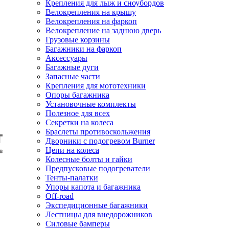
Крепления для лыж и сноубордов
Велокрепления на крышу
Велокрепления на фаркоп
Велокрепление на заднюю дверь
Грузовые корзины
Багажники на фаркоп
Аксессуары
Багажные дуги
Запасные части
Крепления для мототехники
Опоры багажника
Установочные комплекты
Полезное для всех
Секретки на колеса
Браслеты противоскольжения
Дворники с подогревом Burner
Цепи на колеса
Колесные болты и гайки
Предпусковые подогреватели
Тенты-палатки
Упоры капота и багажника
Off-road
Экспедиционные багажники
Лестницы для внедорожников
Силовые бамперы