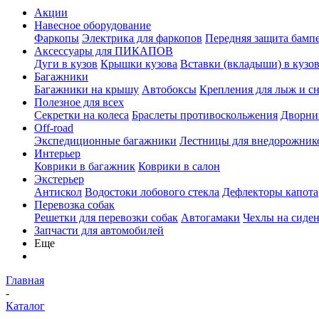
Акции
Навесное оборудование
Фаркопы
Электрика для фаркопов
Передняя защита бамп
Аксессуары для ПИКАПОВ
Дуги в кузов
Крышки кузова
Вставки (вкладыши) в кузо
Багажники
Багажники на крышу
Автобоксы
Крепления для лыж и с
Полезное для всех
Секретки на колеса
Браслеты противоскольжения
Дворник
Off-road
Экспедиционные багажники
Лестницы для внедорожник
Интерьер
Коврики в багажник
Коврики в салон
Экстерьер
Антискол
Водостоки лобового стекла
Дефлекторы капота
Перевозка собак
Решетки для перевозки собак
Автогамаки
Чехлы на сиден
Запчасти для автомобилей
Еще
Главная
-
Каталог
-