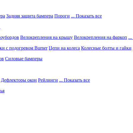
ера
Задняя защита бампера
Пороги
... Показать все
в
ноубордов
Велокрепления на крышу
Велокрепления на фаркоп
..
и с подогревом Burner
Цепи на колеса
Колесные болты и гайки
ов
Силовые бамперы
Дефлекторы окон
Рейлинги
... Показать все
ья