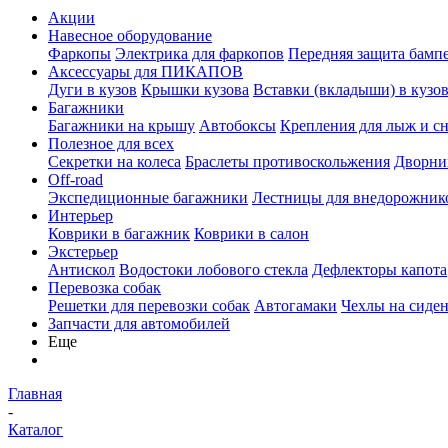
Акции
Навесное оборудование
Фаркопы
Электрика для фаркопов
Передняя защита бамп
Аксессуары для ПИКАПОВ
Дуги в кузов
Крышки кузова
Вставки (вкладыши) в кузо
Багажники
Багажники на крышу
Автобоксы
Крепления для лыж и с
Полезное для всех
Секретки на колеса
Браслеты противоскольжения
Дворник
Off-road
Экспедиционные багажники
Лестницы для внедорожник
Интерьер
Коврики в багажник
Коврики в салон
Экстерьер
Антискол
Водостоки лобового стекла
Дефлекторы капота
Перевозка собак
Решетки для перевозки собак
Автогамаки
Чехлы на сиден
Запчасти для автомобилей
Еще
Главная
-
Каталог
-