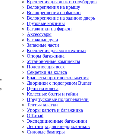
Крепления для лыж и сноубордов
Велокрепления на крышу
Велокрепления на фаркоп
Велокрепление на заднюю дверь
Грузовые корзины
Багажники на фаркоп
Аксессуары
Багажные дуги
Запасные части
Крепления для мототехники
Опоры багажника
Установочные комплекты
Полезное для всех
Секретки на колеса
Браслеты противоскольжения
Дворники с подогревом Burner
Цепи на колеса
Колесные болты и гайки
Предпусковые подогреватели
Тенты-палатки
Упоры капота и багажника
Off-road
Экспедиционные багажники
Лестницы для внедорожников
Силовые бамперы