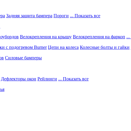
ера
Задняя защита бампера
Пороги
... Показать все
в
ноубордов
Велокрепления на крышу
Велокрепления на фаркоп
..
и с подогревом Burner
Цепи на колеса
Колесные болты и гайки
ов
Силовые бамперы
Дефлекторы окон
Рейлинги
... Показать все
ья