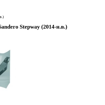
в.)
andero Stepway (2014-н.в.)