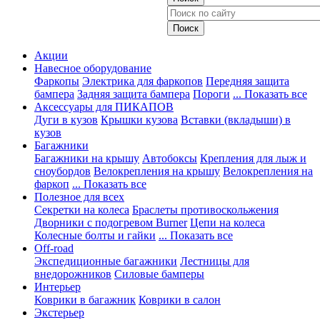
Акции
Навесное оборудование
Фаркопы
Электрика для фаркопов
Передняя защита
бампера
Задняя защита бампера
Пороги
... Показать все
Аксессуары для ПИКАПОВ
Дуги в кузов
Крышки кузова
Вставки (вкладыши) в
кузов
Багажники
Багажники на крышу
Автобоксы
Крепления для лыж и
сноубордов
Велокрепления на крышу
Велокрепления на
фаркоп
... Показать все
Полезное для всех
Секретки на колеса
Браслеты противоскольжения
Дворники с подогревом Burner
Цепи на колеса
Колесные болты и гайки
... Показать все
Off-road
Экспедиционные багажники
Лестницы для
внедорожников
Силовые бамперы
Интерьер
Коврики в багажник
Коврики в салон
Экстерьер