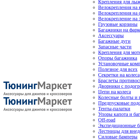
Крепления для лыж
Велокрепления на
Велокрепления на 
Велокрепление на 
Грузовые корзины
Багажники на фарк
Аксессуары
Багажные дуги
Запасные части
Крепления для мот
Опоры багажника
Установочные ком
Полезное для всех
Секретки на колеса
Браслеты противо
Дворники с подогр
Цепи на колеса
Колесные болты и 
Предпусковые под
Тенты-палатки
Упоры капота и ба
Off-road
Экспедиционные б
Лестницы для вне
Силовые бамперы