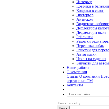
Интерьер
Коврики в багажн
Коврики в салон
Экстерьер
Антискол
Водостоки лобовог
Дефлекторы капот
Дефлекторы окон
Рейлинги
Решетки радиатора
Перевозка собак
Решетки для перев
Автогамаки
Чехлы на сиденья
Запчасти для авто
Наши работы
О компании
Статьи
О компании
Ново
сертификат ТМ
Контакты