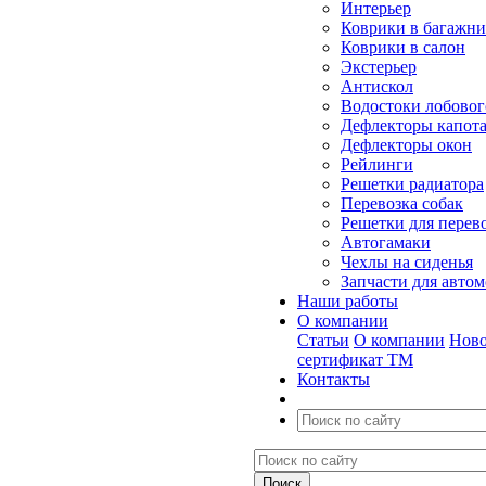
Интерьер
Коврики в багажн
Коврики в салон
Экстерьер
Антискол
Водостоки лобовог
Дефлекторы капот
Дефлекторы окон
Рейлинги
Решетки радиатора
Перевозка собак
Решетки для перев
Автогамаки
Чехлы на сиденья
Запчасти для авто
Наши работы
О компании
Статьи
О компании
Ново
сертификат ТМ
Контакты