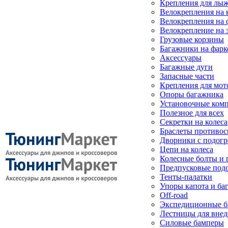
Крепления для лыж
Велокрепления на
Велокрепления на 
Велокрепление на 
Грузовые корзины
Багажники на фарк
Аксессуары
Багажные дуги
Запасные части
Крепления для мот
Опоры багажника
Установочные ком
Полезное для всех
Секретки на колеса
Браслеты противо
Дворники с подогр
Цепи на колеса
Колесные болты и 
Предпусковые под
Тенты-палатки
Упоры капота и ба
Off-road
Экспедиционные б
Лестницы для вне
Силовые бамперы