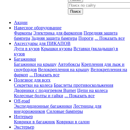
Акции
Навесное оборудование
Фаркопы
Электрика для фаркопов
Передняя защита
бампера
Задняя защита бампера
Пороги
... Показать все
Аксессуары для ПИКАПОВ
Дуги в кузов
Крышки кузова
Вставки (вкладыши) в
кузов
Багажники
Багажники на крышу
Автобоксы
Крепления для лыж и
сноубордов
Велокрепления на крышу
Велокрепления на
фаркоп
... Показать все
Полезное для всех
Секретки на колеса
Браслеты противоскольжения
Дворники с подогревом Burner
Цепи на колеса
Колесные болты и гайки
... Показать все
Off-road
Экспедиционные багажники
Лестницы для
внедорожников
Силовые бамперы
Интерьер
Коврики в багажник
Коврики в салон
Экстерьер