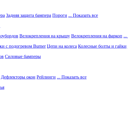
ера
Задняя защита бампера
Пороги
... Показать все
в
ноубордов
Велокрепления на крышу
Велокрепления на фаркоп
..
и с подогревом Burner
Цепи на колеса
Колесные болты и гайки
ов
Силовые бамперы
Дефлекторы окон
Рейлинги
... Показать все
ья