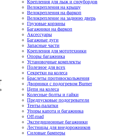
Крепления для лыж и сноубордов
Велокрепления на крышу
Велокрепления на фаркоп
Велокрепление на заднюю дверь
Грузовые корзины
Багажники на фаркоп
Аксессуары
Багажные дуги
Запасные части
Крепления для мототехники
Опоры багажника
Установочные комплекты
Полезное для всех
Секретки на колеса
Браслеты противоскольжения
Дворники с подогревом Burner
Цепи на колеса
Колесные болты и гайки
Предпусковые подогреватели
Тенты-палатки
Упоры капота и багажника
Off-road
Экспедиционные багажники
Лестницы для внедорожников
Силовые бамперы