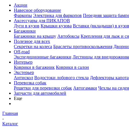
Акции
Навесное оборудование
Фаркопы
Электрика для фаркопов
Передняя защита бамп
Аксессуары для ПИКАПОВ
Дуги в кузов
Крышки кузова
Вставки (вкладыши) в кузо
Багажники
Багажники на крышу
Автобоксы
Крепления для лыж и с
Полезное для всех
Секретки на колеса
Браслеты противоскольжения
Дворник
Off-road
Экспедиционные багажники
Лестницы для внедорожник
Интерьер
Коврики в багажник
Коврики в салон
Экстерьер
Антискол
Водостоки лобового стекла
Дефлекторы капота
Перевозка собак
Решетки для перевозки собак
Автогамаки
Чехлы на сиден
Запчасти для автомобилей
Еще
Главная
-
Каталог
-