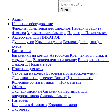
Акции
Навесное оборудование
Фаркопы
Электрика для фаркопов
Передняя защита
бампера
Задняя защита бампера
Пороги
... Показать все
Аксессуары для ПИКАПОВ
Дуги в кузов
Крышки кузова
Вставки (вкладыши) в
кузов
Багажники
Багажники на крышу
Автобоксы
Крепления для лыж и
сноубордов
Велокрепления на крышу
Велокрепления на
фаркоп
... Показать все
Полезное для всех
Секретки на колеса
Браслеты противоскольжения
Дворники с подогревом Burner
Цепи на колеса
Колесные болты и гайки
... Показать все
Off-road
Экспедиционные багажники
Лестницы для
внедорожников
Силовые бамперы
Интерьер
Коврики в багажник
Коврики в салон
Экстерьер