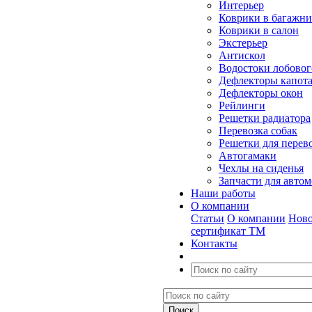
Интерьер
Коврики в багажн
Коврики в салон
Экстерьер
Антискол
Водостоки лобовог
Дефлекторы капот
Дефлекторы окон
Рейлинги
Решетки радиатора
Перевозка собак
Решетки для перев
Автогамаки
Чехлы на сиденья
Запчасти для авто
Наши работы
О компании
Статьи
О компании
Ново
сертификат ТМ
Контакты