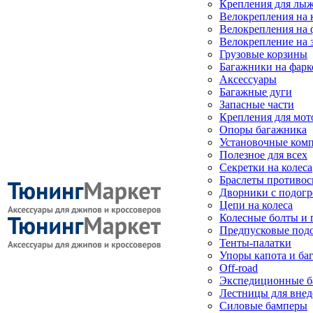
Крепления для лыж
Велокрепления на
Велокрепления на 
Велокрепление на 
Грузовые корзины
Багажники на фарк
Аксессуары
Багажные дуги
Запасные части
Крепления для мот
Опоры багажника
Установочные ком
Полезное для всех
Секретки на колеса
Браслеты противо
Дворники с подогр
Цепи на колеса
Колесные болты и 
Предпусковые под
Тенты-палатки
Упоры капота и ба
Off-road
Экспедиционные б
Лестницы для вне
Силовые бамперы