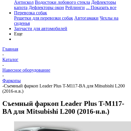
Антискол
Водостоки лобового стекла
Дефлекторы
капота
Дефлекторы окон
Рейлинги
... Показать все
Перевозка собак
Решетки для перевозки собак
Автогамаки
Чехлы на
сиденья
Запчасти для автомобилей
Еще
Главная
-
Каталог
-
Навесное оборудование
-
Фаркопы
-
Съемный фаркоп Leader Plus T-M117-BA для Mitsubishi L200
(2016-н.в.)
Съемный фаркоп Leader Plus T-M117-
BA для Mitsubishi L200 (2016-н.в.)