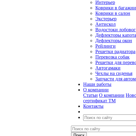
Интерьер
Коврики в багажн
Коврики в салон
Экстерьер
Антискол
Водостоки лобовог
Дефлекторы капот
Дефлекторы окон
Рейлинги
Решетки радиатора
Перевозка собак
Решетки для перев
Автогамаки
Чехлы на сиденья
Запчасти для авто
Наши работы
О компании
Статьи
О компании
Ново
сертификат ТМ
Контакты