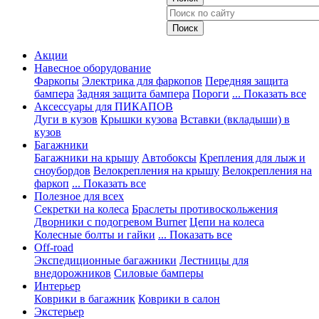
Акции
Навесное оборудование
Фаркопы
Электрика для фаркопов
Передняя защита
бампера
Задняя защита бампера
Пороги
... Показать все
Аксессуары для ПИКАПОВ
Дуги в кузов
Крышки кузова
Вставки (вкладыши) в
кузов
Багажники
Багажники на крышу
Автобоксы
Крепления для лыж и
сноубордов
Велокрепления на крышу
Велокрепления на
фаркоп
... Показать все
Полезное для всех
Секретки на колеса
Браслеты противоскольжения
Дворники с подогревом Burner
Цепи на колеса
Колесные болты и гайки
... Показать все
Off-road
Экспедиционные багажники
Лестницы для
внедорожников
Силовые бамперы
Интерьер
Коврики в багажник
Коврики в салон
Экстерьер