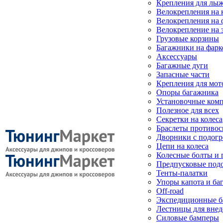
Крепления для лыж
Велокрепления на
Велокрепления на 
Велокрепление на 
Грузовые корзины
Багажники на фарк
Аксессуары
Багажные дуги
Запасные части
Крепления для мот
Опоры багажника
Установочные ком
Полезное для всех
Секретки на колеса
Браслеты противо
Дворники с подогр
Цепи на колеса
Колесные болты и 
Предпусковые под
Тенты-палатки
Упоры капота и ба
Off-road
Экспедиционные б
Лестницы для вне
Силовые бамперы