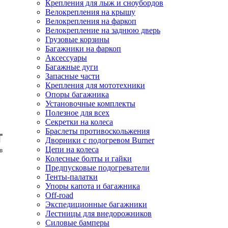
Крепления для лыж и сноубордов
Велокрепления на крышу
Велокрепления на фаркоп
Велокрепление на заднюю дверь
Грузовые корзины
Багажники на фаркоп
Аксессуары
Багажные дуги
Запасные части
Крепления для мототехники
Опоры багажника
Установочные комплекты
Полезное для всех
Секретки на колеса
Браслеты противоскольжения
Дворники с подогревом Burner
Цепи на колеса
Колесные болты и гайки
Предпусковые подогреватели
Тенты-палатки
Упоры капота и багажника
Off-road
Экспедиционные багажники
Лестницы для внедорожников
Силовые бамперы