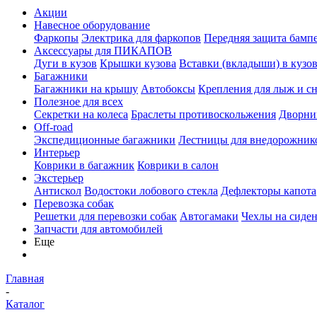
Акции
Навесное оборудование
Фаркопы
Электрика для фаркопов
Передняя защита бамп
Аксессуары для ПИКАПОВ
Дуги в кузов
Крышки кузова
Вставки (вкладыши) в кузо
Багажники
Багажники на крышу
Автобоксы
Крепления для лыж и с
Полезное для всех
Секретки на колеса
Браслеты противоскольжения
Дворник
Off-road
Экспедиционные багажники
Лестницы для внедорожник
Интерьер
Коврики в багажник
Коврики в салон
Экстерьер
Антискол
Водостоки лобового стекла
Дефлекторы капота
Перевозка собак
Решетки для перевозки собак
Автогамаки
Чехлы на сиден
Запчасти для автомобилей
Еще
Главная
-
Каталог
-