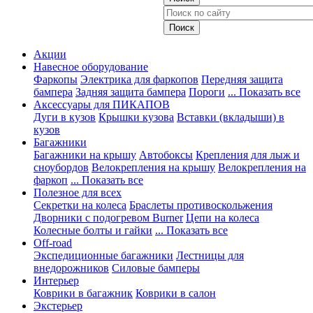
Акции
Навесное оборудование
Фаркопы
Электрика для фаркопов
Передняя защита
бампера
Задняя защита бампера
Пороги
... Показать все
Аксессуары для ПИКАПОВ
Дуги в кузов
Крышки кузова
Вставки (вкладыши) в
кузов
Багажники
Багажники на крышу
Автобоксы
Крепления для лыж и
сноубордов
Велокрепления на крышу
Велокрепления на
фаркоп
... Показать все
Полезное для всех
Секретки на колеса
Браслеты противоскольжения
Дворники с подогревом Burner
Цепи на колеса
Колесные болты и гайки
... Показать все
Off-road
Экспедиционные багажники
Лестницы для
внедорожников
Силовые бамперы
Интерьер
Коврики в багажник
Коврики в салон
Экстерьер