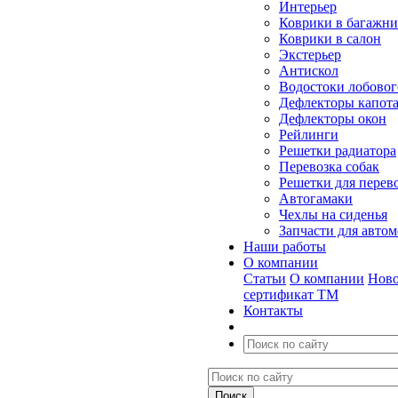
Интерьер
Коврики в багажн
Коврики в салон
Экстерьер
Антискол
Водостоки лобовог
Дефлекторы капот
Дефлекторы окон
Рейлинги
Решетки радиатора
Перевозка собак
Решетки для перев
Автогамаки
Чехлы на сиденья
Запчасти для авто
Наши работы
О компании
Статьи
О компании
Ново
сертификат ТМ
Контакты