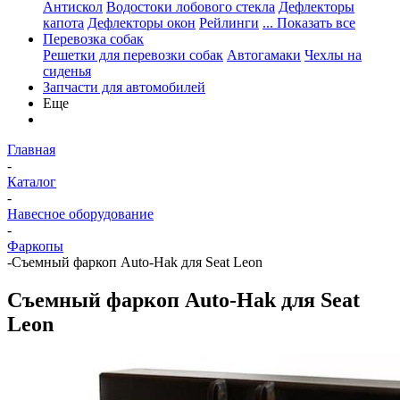
Антискол
Водостоки лобового стекла
Дефлекторы
капота
Дефлекторы окон
Рейлинги
... Показать все
Перевозка собак
Решетки для перевозки собак
Автогамаки
Чехлы на
сиденья
Запчасти для автомобилей
Еще
Главная
-
Каталог
-
Навесное оборудование
-
Фаркопы
-
Съемный фаркоп Auto-Hak для Seat Leon
Съемный фаркоп Auto-Hak для Seat
Leon