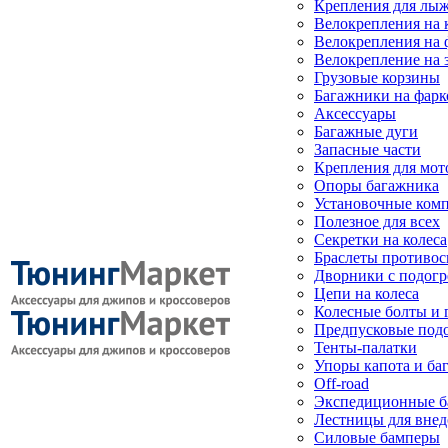
Крепления для лыж
Велокрепления на
Велокрепления на 
Велокрепление на 
Грузовые корзины
Багажники на фарк
Аксессуары
Багажные дуги
Запасные части
Крепления для мот
Опоры багажника
Установочные ком
Полезное для всех
Секретки на колеса
Браслеты противо
Дворники с подогр
Цепи на колеса
Колесные болты и 
Предпусковые под
Тенты-палатки
Упоры капота и ба
Off-road
Экспедиционные б
Лестницы для вне
Силовые бамперы