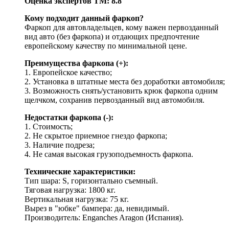
Оценка экспертов ТМ: 8.8
Кому подходит данный фаркоп?
Фаркоп для автовладельцев, кому важен первозданный
вид авто (без фаркопа) и отдающих предпочтение
европейскому качеству по минимальной цене.
Преимущества фаркопа (+):
1. Европейское качество;
2. Установка в штатные места без доработки автомобиля;
3.
Возможность снять/установить крюк
фаркопа одним
щелчком
, сохранив первозданный вид автомобиля.
Недостатки фаркопа (-):
1. Стоимость;
2. Не скрытое приемное гнездо фаркопа;
3. Наличие подреза;
4. Не самая высокая грузоподъемность фаркопа.
Технические характеристики:
Тип шара: S, горизонтально съемный.
Тяговая нагрузка: 1800 кг.
Вертикальная нагрузка: 75 кг.
Вырез в "юбке" бампера: да, невидимый.
Производитель: Enganches Aragon (Испания).