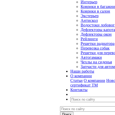
Интерьер
Коврики в багажн
Коврики в салон
Экстерьер
Антискол
Водостоки лобовог
Дефлекторы капот
Дефлекторы окон
Рейлинги
Решетки радиатора
Перевозка собак
Решетки для перев
Автогамаки
Чехлы на сиденья
Запчасти для авто
Наши работы
О компании
Статьи
О компании
Ново
сертификат ТМ
Контакты