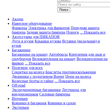
Акции
Навесное оборудование
Фаркопы
Электрика для фаркопов
Передняя защита
бампера
Задняя защита бампера
Пороги
... Показать все
Аксессуары для ПИКАПОВ
Дуги в кузов
Крышки кузова
Вставки (вкладыши) в
кузов
Багажники
Багажники на крышу
Автобоксы
Крепления для лыж и
сноубордов
Велокрепления на крышу
Велокрепления на
фаркоп
... Показать все
Полезное для всех
Секретки на колеса
Браслеты противоскольжения
Дворники с подогревом Burner
Цепи на колеса
Колесные болты и гайки
... Показать все
Off-road
Экспедиционные багажники
Лестницы для
внедорожников
Силовые бамперы
Интерьер
Коврики в багажник
Коврики в салон
Экстерьер