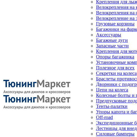
Крепления для лыж
Велокрепления на
Велокрепления на 
Велокрепление на 
Грузовые корзины
Багажники на фарк
Аксессуары
Багажные дуги
Запасные части
Крепления для мот
Опоры багажника
Установочные ком
Полезное для всех
Секретки на колеса
Браслеты противо
Дворники с подогр
Цепи на колеса
Колесные болты и 
Предпусковые под
Тенты-палатки
Упоры капота и ба
Off-road
Экспедиционные б
Лестницы для вне
Силовые бамперы