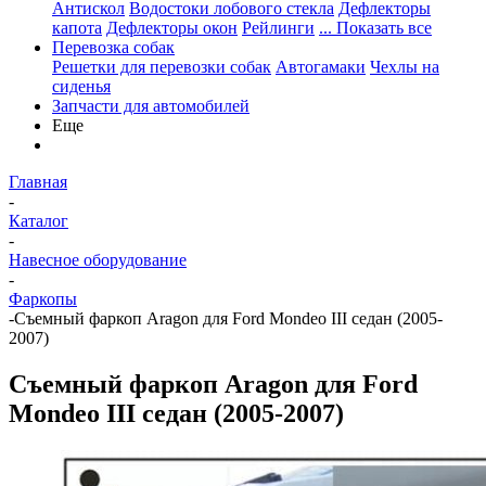
Антискол
Водостоки лобового стекла
Дефлекторы
капота
Дефлекторы окон
Рейлинги
... Показать все
Перевозка собак
Решетки для перевозки собак
Автогамаки
Чехлы на
сиденья
Запчасти для автомобилей
Еще
Главная
-
Каталог
-
Навесное оборудование
-
Фаркопы
-
Съемный фаркоп Aragon для Ford Mondeo III седан (2005-
2007)
Съемный фаркоп Aragon для Ford
Mondeo III седан (2005-2007)