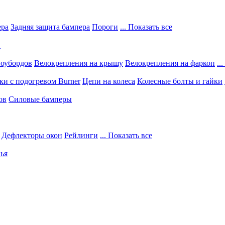
ера
Задняя защита бампера
Пороги
... Показать все
в
ноубордов
Велокрепления на крышу
Велокрепления на фаркоп
..
и с подогревом Burner
Цепи на колеса
Колесные болты и гайки
ов
Силовые бамперы
Дефлекторы окон
Рейлинги
... Показать все
ья