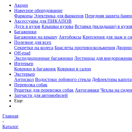
Акции
Навесное оборудование
Фаркопы
Электрика для фаркопов
Передняя защита бамп
Аксессуары для ПИКАПОВ
Дуги в кузов
Крышки кузова
Вставки (вкладыши) в кузо
Багажники
Багажники на крышу
Автобоксы
Крепления для лыж и с
Полезное для всех
Секретки на колеса
Браслеты противоскольжения
Дворник
Off-road
Экспедиционные багажники
Лестницы для внедорожник
Интерьер
Коврики в багажник
Коврики в салон
Экстерьер
Антискол
Водостоки лобового стекла
Дефлекторы капота
Перевозка собак
Решетки для перевозки собак
Автогамаки
Чехлы на сиден
Запчасти для автомобилей
Еще
Главная
-
Каталог
-