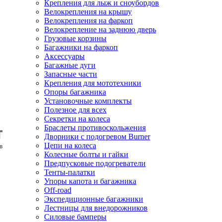
Крепления для лыж и сноубордов
Велокрепления на крышу
Велокрепления на фаркоп
Велокрепление на заднюю дверь
Грузовые корзины
Багажники на фаркоп
Аксессуары
Багажные дуги
Запасные части
Крепления для мототехники
Опоры багажника
Установочные комплекты
Полезное для всех
Секретки на колеса
Браслеты противоскольжения
Дворники с подогревом Burner
Цепи на колеса
Колесные болты и гайки
Предпусковые подогреватели
Тенты-палатки
Упоры капота и багажника
Off-road
Экспедиционные багажники
Лестницы для внедорожников
Силовые бамперы