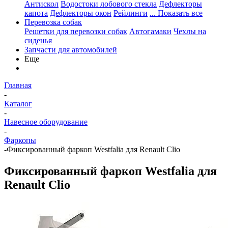
Антискол
Водостоки лобового стекла
Дефлекторы
капота
Дефлекторы окон
Рейлинги
... Показать все
Перевозка собак
Решетки для перевозки собак
Автогамаки
Чехлы на
сиденья
Запчасти для автомобилей
Еще
Главная
-
Каталог
-
Навесное оборудование
-
Фаркопы
-
Фиксированный фаркоп Westfalia для Renault Clio
Фиксированный фаркоп Westfalia для
Renault Clio