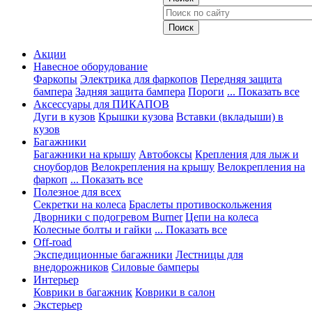
Акции
Навесное оборудование
Фаркопы
Электрика для фаркопов
Передняя защита
бампера
Задняя защита бампера
Пороги
... Показать все
Аксессуары для ПИКАПОВ
Дуги в кузов
Крышки кузова
Вставки (вкладыши) в
кузов
Багажники
Багажники на крышу
Автобоксы
Крепления для лыж и
сноубордов
Велокрепления на крышу
Велокрепления на
фаркоп
... Показать все
Полезное для всех
Секретки на колеса
Браслеты противоскольжения
Дворники с подогревом Burner
Цепи на колеса
Колесные болты и гайки
... Показать все
Off-road
Экспедиционные багажники
Лестницы для
внедорожников
Силовые бамперы
Интерьер
Коврики в багажник
Коврики в салон
Экстерьер