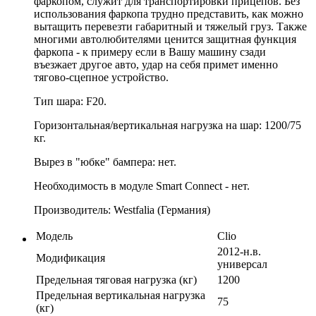
фаркопом, служит для транспортировки прицепов. Без
использования фаркопа трудно представить, как можно
вытащить перевезти габаритный и тяжелый груз. Также
многими автолюбителями ценится защитная функция
фаркопа - к примеру если в Вашу машину сзади
въезжает другое авто, удар на себя примет именно
тягово-сцепное устройство.
Тип шара: F20.
Горизонтальная/вертикальная нагрузка на шар: 1200/75
кг.
Вырез в "юбке" бампера: нет.
Необходимость в модуле Smart Connect - нет.
Производитель: Westfalia (Германия)
Модель
Clio
2012-н.в.
Модификация
универсал
Предельная тяговая нагрузка (кг)
1200
Предельная вертикальная нагрузка
75
(кг)