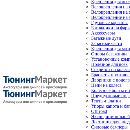
Крепления для лыж
Велокрепления на
Велокрепления на 
Велокрепление на 
Грузовые корзины
Багажники на фарк
Аксессуары
Багажные дуги
Запасные части
Крепления для мот
Опоры багажника
Установочные ком
Полезное для всех
Секретки на колеса
Браслеты противо
Дворники с подогр
Цепи на колеса
Колесные болты и 
Предпусковые под
Тенты-палатки
Упоры капота и ба
Off-road
Экспедиционные б
Лестницы для вне
Силовые бамперы