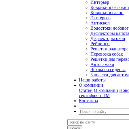
Интерьер
Коврики в багажн
Коврики в салон
Экстерьер
Антискол
Водостоки лобовог
Дефлекторы капот
Дефлекторы окон
Рейлинги
Решетки радиатора
Перевозка собак
Решетки для перев
Автогамаки
Чехлы на сиденья
Запчасти для авто
Наши работы
О компании
Статьи
О компании
Ново
сертификат ТМ
Контакты