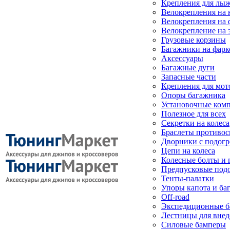
Крепления для лыж
Велокрепления на
Велокрепления на 
Велокрепление на 
Грузовые корзины
Багажники на фарк
Аксессуары
Багажные дуги
Запасные части
Крепления для мот
Опоры багажника
Установочные ком
Полезное для всех
Секретки на колеса
Браслеты противо
Дворники с подогр
Цепи на колеса
Колесные болты и 
Предпусковые под
Тенты-палатки
Упоры капота и ба
Off-road
Экспедиционные б
Лестницы для вне
Силовые бамперы