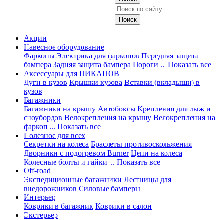
Акции
Навесное оборудование
Фаркопы
Электрика для фаркопов
Передняя защита
бампера
Задняя защита бампера
Пороги
... Показать все
Аксессуары для ПИКАПОВ
Дуги в кузов
Крышки кузова
Вставки (вкладыши) в
кузов
Багажники
Багажники на крышу
Автобоксы
Крепления для лыж и
сноубордов
Велокрепления на крышу
Велокрепления на
фаркоп
... Показать все
Полезное для всех
Секретки на колеса
Браслеты противоскольжения
Дворники с подогревом Burner
Цепи на колеса
Колесные болты и гайки
... Показать все
Off-road
Экспедиционные багажники
Лестницы для
внедорожников
Силовые бамперы
Интерьер
Коврики в багажник
Коврики в салон
Экстерьер