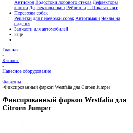
Антискол
Водостоки лобового стекла
Дефлекторы
капота
Дефлекторы окон
Рейлинги
... Показать все
Перевозка собак
Решетки для перевозки собак
Автогамаки
Чехлы на
сиденья
Запчасти для автомобилей
Еще
Главная
-
Каталог
-
Навесное оборудование
-
Фаркопы
-
Фиксированный фаркоп Westfalia для Citroen Jumper
Фиксированный фаркоп Westfalia для
Citroen Jumper