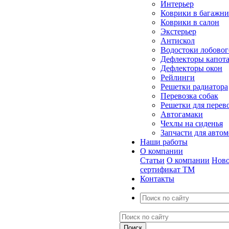
Интерьер
Коврики в багажн
Коврики в салон
Экстерьер
Антискол
Водостоки лобовог
Дефлекторы капот
Дефлекторы окон
Рейлинги
Решетки радиатора
Перевозка собак
Решетки для перев
Автогамаки
Чехлы на сиденья
Запчасти для авто
Наши работы
О компании
Статьи
О компании
Ново
сертификат ТМ
Контакты