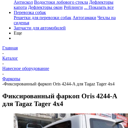
Антискол
Водостоки лобового стекла
Дефлекторы
капота
Дефлекторы окон
Рейлинги
... Показать все
Перевозка собак
Решетки для перевозки собак
Автогамаки
Чехлы на
сиденья
Запчасти для автомобилей
Еще
Главная
-
Каталог
-
Навесное оборудование
-
Фаркопы
-
Фиксированный фаркоп Oris 4244-A для Tagaz Tager 4x4
Фиксированный фаркоп Oris 4244-A
для Tagaz Tager 4x4