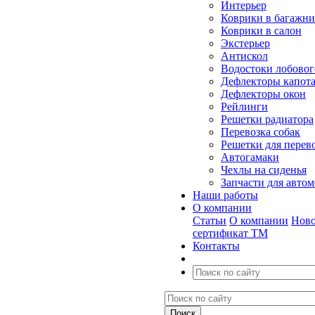
Интерьер
Коврики в багажн
Коврики в салон
Экстерьер
Антискол
Водостоки лобовог
Дефлекторы капот
Дефлекторы окон
Рейлинги
Решетки радиатора
Перевозка собак
Решетки для перев
Автогамаки
Чехлы на сиденья
Запчасти для авто
Наши работы
О компании
Статьи
О компании
Ново
сертификат ТМ
Контакты