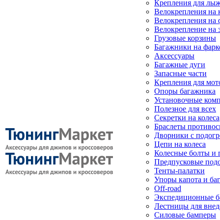
Крепления для лыж
Велокрепления на
Велокрепления на 
Велокрепление на 
Грузовые корзины
Багажники на фарк
Аксессуары
Багажные дуги
Запасные части
Крепления для мот
Опоры багажника
Установочные ком
Полезное для всех
Секретки на колеса
Браслеты противо
Дворники с подогр
Цепи на колеса
Колесные болты и 
Предпусковые под
Тенты-палатки
Упоры капота и ба
Off-road
Экспедиционные б
Лестницы для вне
Силовые бамперы