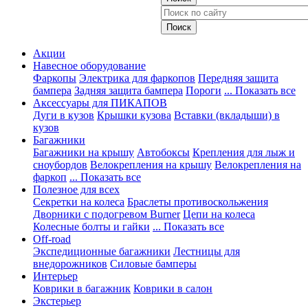
Акции
Навесное оборудование
Фаркопы
Электрика для фаркопов
Передняя защита
бампера
Задняя защита бампера
Пороги
... Показать все
Аксессуары для ПИКАПОВ
Дуги в кузов
Крышки кузова
Вставки (вкладыши) в
кузов
Багажники
Багажники на крышу
Автобоксы
Крепления для лыж и
сноубордов
Велокрепления на крышу
Велокрепления на
фаркоп
... Показать все
Полезное для всех
Секретки на колеса
Браслеты противоскольжения
Дворники с подогревом Burner
Цепи на колеса
Колесные болты и гайки
... Показать все
Off-road
Экспедиционные багажники
Лестницы для
внедорожников
Силовые бамперы
Интерьер
Коврики в багажник
Коврики в салон
Экстерьер