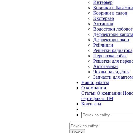
Интерьер
Коврики в багажн
Коврики в салон
Экстерьер
Антискол
Водостоки лобовог
Дефлекторы капот
Дефлекторы окон
Рейлинги
Решетки радиатора
Перевозка собак
Решетки для перев
Автогамаки
Чехлы на сиденья
Запчасти для авто
Наши работы
О компании
Статьи
О компании
Ново
сертификат ТМ
Контакты