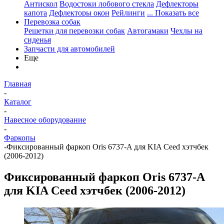
Антискол
Водостоки лобового стекла
Дефлекторы
капота
Дефлекторы окон
Рейлинги
... Показать все
Перевозка собак
Решетки для перевозки собак
Автогамаки
Чехлы на
сиденья
Запчасти для автомобилей
Еще
Главная
-
Каталог
-
Навесное оборудование
-
Фаркопы
-
Фиксированный фаркоп Oris 6737-A для KIA Ceed хэтчбек
(2006-2012)
Фиксированный фаркоп Oris 6737-A
для KIA Ceed хэтчбек (2006-2012)