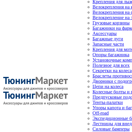
Крепления для лыж
Велокрепления на
Велокрепления на 
Велокрепление на 
Грузовые корзины
Багажники на фарк
Аксессуары
Багажные дуги
Запасные части
Крепления для мот
Опоры багажника
Установочные ком
Полезное для всех
Секретки на колеса
Браслеты противо
Дворники с подогр
Цепи на колеса
Колесные болты и 
Предпусковые под
Тенты-палатки
Упоры капота и ба
Off-road
Экспедиционные б
Лестницы для вне
Силовые бамперы