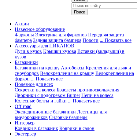
Акции
Навесное оборудование
Фаркопы
Электрика для фаркопов
Передняя защита
бампера
Задняя защита бампера
Пороги
... Показать все
Аксессуары для ПИКАПОВ
Дуги в кузов
Крышки кузова
Вставки (вкладыши) в
кузов
Багажники
Багажники на крышу
Автобоксы
Крепления для лыж и
сноубордов
Велокрепления на крышу
Велокрепления на
фаркоп
... Показать все
Полезное для всех
Секретки на колеса
Браслеты противоскольжения
Дворники с подогревом Burner
Цепи на колеса
Колесные болты и гайки
... Показать все
Off-road
Экспедиционные багажники
Лестницы для
внедорожников
Силовые бамперы
Интерьер
Коврики в багажник
Коврики в салон
Экстерьер