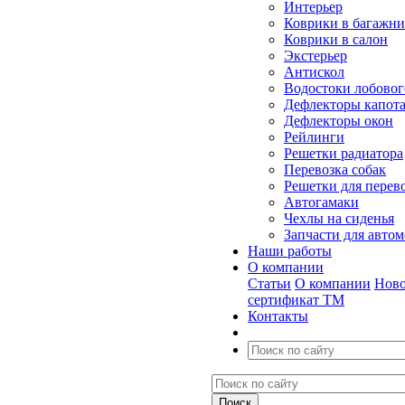
Интерьер
Коврики в багажн
Коврики в салон
Экстерьер
Антискол
Водостоки лобовог
Дефлекторы капот
Дефлекторы окон
Рейлинги
Решетки радиатора
Перевозка собак
Решетки для перев
Автогамаки
Чехлы на сиденья
Запчасти для авто
Наши работы
О компании
Статьи
О компании
Ново
сертификат ТМ
Контакты