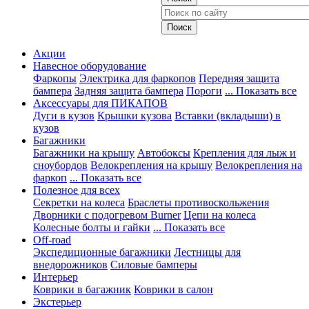
Акции
Навесное оборудование
Фаркопы
Электрика для фаркопов
Передняя защита
бампера
Задняя защита бампера
Пороги
... Показать все
Аксессуары для ПИКАПОВ
Дуги в кузов
Крышки кузова
Вставки (вкладыши) в
кузов
Багажники
Багажники на крышу
Автобоксы
Крепления для лыж и
сноубордов
Велокрепления на крышу
Велокрепления на
фаркоп
... Показать все
Полезное для всех
Секретки на колеса
Браслеты противоскольжения
Дворники с подогревом Burner
Цепи на колеса
Колесные болты и гайки
... Показать все
Off-road
Экспедиционные багажники
Лестницы для
внедорожников
Силовые бамперы
Интерьер
Коврики в багажник
Коврики в салон
Экстерьер