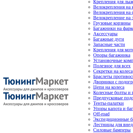
Крепления для лыж
Велокрепления на
Велокрепления на 
Велокрепление на 
Грузовые корзины
Багажники на фарк
Аксессуары
Багажные дуги
Запасные части
Крепления для мот
Опоры багажника
Установочные ком
Полезное для всех
Секретки на колеса
Браслеты противо
Дворники с подогр
Цепи на колеса
Колесные болты и 
Предпусковые под
Тенты-палатки
Упоры капота и ба
Off-road
Экспедиционные б
Лестницы для вне
Силовые бамперы