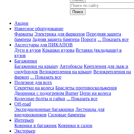
Акции
Навесное оборудование
Фаркопы
Электрика для фаркопов
Передняя защита
бампера
Задняя защита бампера
Пороги
... Показать все
Аксессуары для ПИКАПОВ
Дуги в кузов
Крышки кузова
Вставки (вкладыши) в
кузов
Багажники
Багажники на крышу
Автобоксы
Крепления для лыж и
сноубордов
Велокрепления на крышу
Велокрепления на
фаркоп
... Показать все
Полезное для всех
Секретки на колеса
Браслеты противоскольжения
Дворники с подогревом Burner
Цепи на колеса
Колесные болты и гайки
... Показать все
Off-road
Экспедиционные багажники
Лестницы для
внедорожников
Силовые бамперы
Интерьер
Коврики в багажник
Коврики в салон
Экстерьер