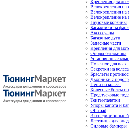
Крепления для лыж
Велокрепления на
Велокрепления на 
Велокрепление на 
Грузовые корзины
Багажники на фарк
Аксессуары
Багажные дуги
Запасные части
Крепления для мот
Опоры багажника
Установочные ком
Полезное для всех
Секретки на колеса
Браслеты противо
Дворники с подогр
Цепи на колеса
Колесные болты и 
Предпусковые под
Тенты-палатки
Упоры капота и ба
Off-road
Экспедиционные б
Лестницы для вне
Силовые бамперы