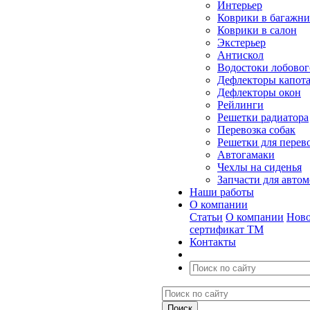
Интерьер
Коврики в багажн
Коврики в салон
Экстерьер
Антискол
Водостоки лобовог
Дефлекторы капот
Дефлекторы окон
Рейлинги
Решетки радиатора
Перевозка собак
Решетки для перев
Автогамаки
Чехлы на сиденья
Запчасти для авто
Наши работы
О компании
Статьи
О компании
Ново
сертификат ТМ
Контакты