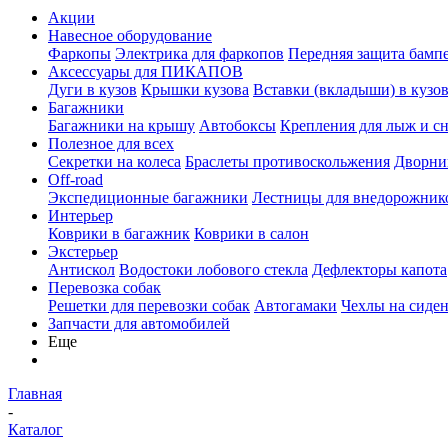
Акции
Навесное оборудование
Фаркопы
Электрика для фаркопов
Передняя защита бамп
Аксессуары для ПИКАПОВ
Дуги в кузов
Крышки кузова
Вставки (вкладыши) в кузо
Багажники
Багажники на крышу
Автобоксы
Крепления для лыж и с
Полезное для всех
Секретки на колеса
Браслеты противоскольжения
Дворник
Off-road
Экспедиционные багажники
Лестницы для внедорожник
Интерьер
Коврики в багажник
Коврики в салон
Экстерьер
Антискол
Водостоки лобового стекла
Дефлекторы капота
Перевозка собак
Решетки для перевозки собак
Автогамаки
Чехлы на сиден
Запчасти для автомобилей
Еще
Главная
-
Каталог
-