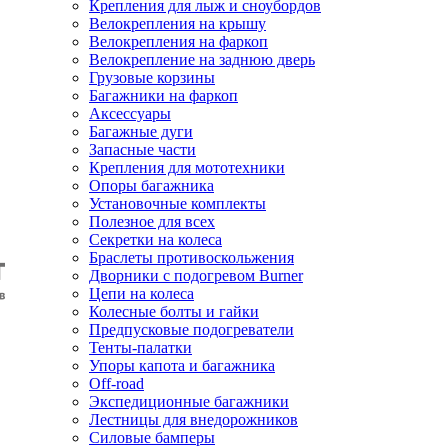
Крепления для лыж и сноубордов
Велокрепления на крышу
Велокрепления на фаркоп
Велокрепление на заднюю дверь
Грузовые корзины
Багажники на фаркоп
Аксессуары
Багажные дуги
Запасные части
Крепления для мототехники
Опоры багажника
Установочные комплекты
Полезное для всех
Секретки на колеса
Браслеты противоскольжения
Дворники с подогревом Burner
Цепи на колеса
Колесные болты и гайки
Предпусковые подогреватели
Тенты-палатки
Упоры капота и багажника
Off-road
Экспедиционные багажники
Лестницы для внедорожников
Силовые бамперы