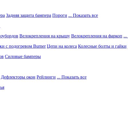
ера
Задняя защита бампера
Пороги
... Показать все
в
ноубордов
Велокрепления на крышу
Велокрепления на фаркоп
..
и с подогревом Burner
Цепи на колеса
Колесные болты и гайки
ов
Силовые бамперы
Дефлекторы окон
Рейлинги
... Показать все
ья