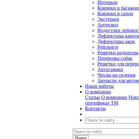
Интерьер
Коврики в багажн
Коврики в салон
Экстерьер
Антискол
Водостоки лобовог
Дефлекторы капот
Дефлекторы окон
Рейлинги
Решетки радиатора
Перевозка собак
Решетки для перев
Автогамаки
Чехлы на сиденья
Запчасти для авто
Наши работы
О компании
Статьи
О компании
Ново
сертификат ТМ
Контакты