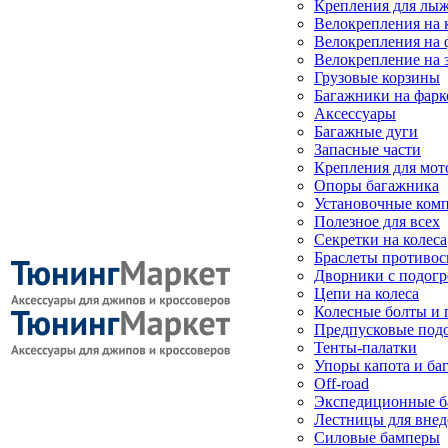
Крепления для лыж
Велокрепления на
Велокрепления на 
Велокрепление на 
Грузовые корзины
Багажники на фарк
Аксессуары
Багажные дуги
Запасные части
Крепления для мот
Опоры багажника
Установочные ком
Полезное для всех
Секретки на колеса
Браслеты противо
Дворники с подогр
Цепи на колеса
Колесные болты и 
Предпусковые под
Тенты-палатки
Упоры капота и ба
Off-road
Экспедиционные б
Лестницы для вне
Силовые бамперы