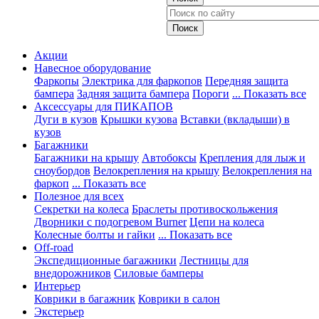
Акции
Навесное оборудование
Фаркопы
Электрика для фаркопов
Передняя защита
бампера
Задняя защита бампера
Пороги
... Показать все
Аксессуары для ПИКАПОВ
Дуги в кузов
Крышки кузова
Вставки (вкладыши) в
кузов
Багажники
Багажники на крышу
Автобоксы
Крепления для лыж и
сноубордов
Велокрепления на крышу
Велокрепления на
фаркоп
... Показать все
Полезное для всех
Секретки на колеса
Браслеты противоскольжения
Дворники с подогревом Burner
Цепи на колеса
Колесные болты и гайки
... Показать все
Off-road
Экспедиционные багажники
Лестницы для
внедорожников
Силовые бамперы
Интерьер
Коврики в багажник
Коврики в салон
Экстерьер