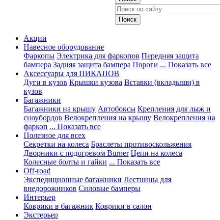
Акции
Навесное оборудование
Фаркопы
Электрика для фаркопов
Передняя защита
бампера
Задняя защита бампера
Пороги
... Показать все
Аксессуары для ПИКАПОВ
Дуги в кузов
Крышки кузова
Вставки (вкладыши) в
кузов
Багажники
Багажники на крышу
Автобоксы
Крепления для лыж и
сноубордов
Велокрепления на крышу
Велокрепления на
фаркоп
... Показать все
Полезное для всех
Секретки на колеса
Браслеты противоскольжения
Дворники с подогревом Burner
Цепи на колеса
Колесные болты и гайки
... Показать все
Off-road
Экспедиционные багажники
Лестницы для
внедорожников
Силовые бамперы
Интерьер
Коврики в багажник
Коврики в салон
Экстерьер