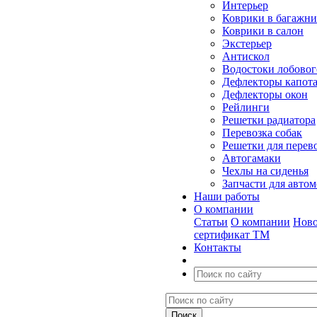
Интерьер
Коврики в багажн
Коврики в салон
Экстерьер
Антискол
Водостоки лобовог
Дефлекторы капот
Дефлекторы окон
Рейлинги
Решетки радиатора
Перевозка собак
Решетки для перев
Автогамаки
Чехлы на сиденья
Запчасти для авто
Наши работы
О компании
Статьи
О компании
Ново
сертификат ТМ
Контакты