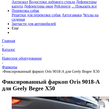
Антискол
Водостоки лобового стекла
Дефлекторы
капота
Дефлекторы окон
Рейлинги
... Показать все
Перевозка собак
Решетки для перевозки собак
Автогамаки
Чехлы на
сиденья
Запчасти для автомобилей
Еще
Главная
-
Каталог
-
Навесное оборудование
-
Фаркопы
-
Фиксированный фаркоп Oris 9018-A для Geely Begee X50
Фиксированный фаркоп Oris 9018-A
для Geely Begee X50