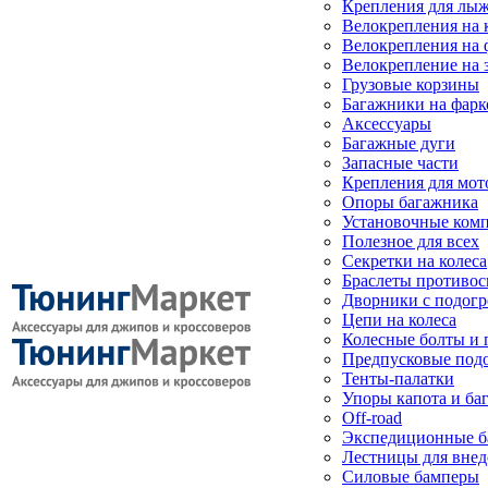
Крепления для лыж
Велокрепления на
Велокрепления на 
Велокрепление на 
Грузовые корзины
Багажники на фарк
Аксессуары
Багажные дуги
Запасные части
Крепления для мот
Опоры багажника
Установочные ком
Полезное для всех
Секретки на колеса
Браслеты противо
Дворники с подогр
Цепи на колеса
Колесные болты и 
Предпусковые под
Тенты-палатки
Упоры капота и ба
Off-road
Экспедиционные б
Лестницы для вне
Силовые бамперы