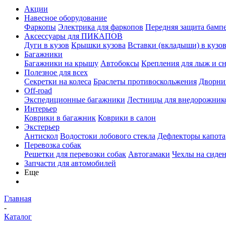
Акции
Навесное оборудование
Фаркопы
Электрика для фаркопов
Передняя защита бамп
Аксессуары для ПИКАПОВ
Дуги в кузов
Крышки кузова
Вставки (вкладыши) в кузо
Багажники
Багажники на крышу
Автобоксы
Крепления для лыж и с
Полезное для всех
Секретки на колеса
Браслеты противоскольжения
Дворник
Off-road
Экспедиционные багажники
Лестницы для внедорожник
Интерьер
Коврики в багажник
Коврики в салон
Экстерьер
Антискол
Водостоки лобового стекла
Дефлекторы капота
Перевозка собак
Решетки для перевозки собак
Автогамаки
Чехлы на сиден
Запчасти для автомобилей
Еще
Главная
-
Каталог
-