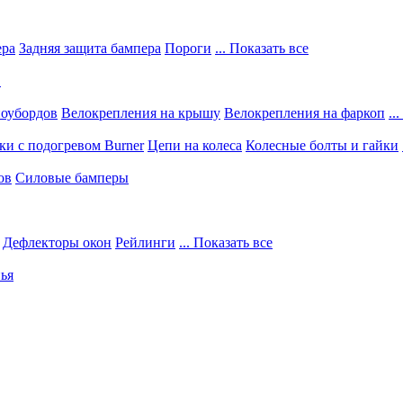
ера
Задняя защита бампера
Пороги
... Показать все
в
ноубордов
Велокрепления на крышу
Велокрепления на фаркоп
..
и с подогревом Burner
Цепи на колеса
Колесные болты и гайки
ов
Силовые бамперы
Дефлекторы окон
Рейлинги
... Показать все
ья