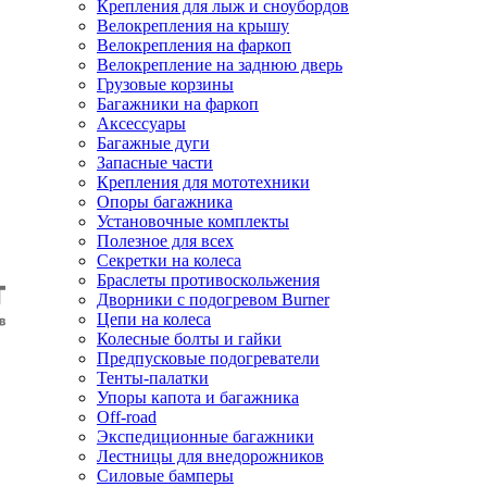
Крепления для лыж и сноубордов
Велокрепления на крышу
Велокрепления на фаркоп
Велокрепление на заднюю дверь
Грузовые корзины
Багажники на фаркоп
Аксессуары
Багажные дуги
Запасные части
Крепления для мототехники
Опоры багажника
Установочные комплекты
Полезное для всех
Секретки на колеса
Браслеты противоскольжения
Дворники с подогревом Burner
Цепи на колеса
Колесные болты и гайки
Предпусковые подогреватели
Тенты-палатки
Упоры капота и багажника
Off-road
Экспедиционные багажники
Лестницы для внедорожников
Силовые бамперы