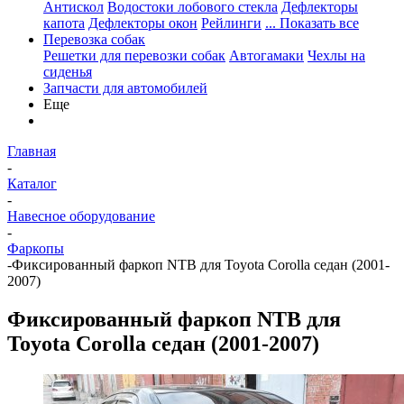
Антискол
Водостоки лобового стекла
Дефлекторы
капота
Дефлекторы окон
Рейлинги
... Показать все
Перевозка собак
Решетки для перевозки собак
Автогамаки
Чехлы на
сиденья
Запчасти для автомобилей
Еще
Главная
-
Каталог
-
Навесное оборудование
-
Фаркопы
-
Фиксированный фаркоп NTB для Toyota Corolla седан (2001-
2007)
Фиксированный фаркоп NTB для
Toyota Corolla седан (2001-2007)