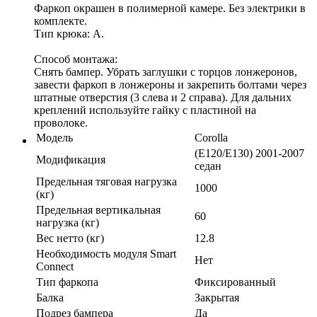
Фаркоп окрашен в полимерной камере. Без электрики в
комплекте.
Тип крюка: A.
Способ монтажа:
Снять бампер. Убрать заглушки с торцов лонжеронов,
завести фаркоп в лонжероны и закрепить болтами через
штатные отверстия (3 слева и 2 справа). Для дальних
креплений используйте гайку с пластиной на
проволоке.
Модель
Corolla
(E120/E130) 2001-2007
Модификация
седан
Предельная тяговая нагрузка
1000
(кг)
Предельная вертикальная
60
нагрузка (кг)
Вес нетто (кг)
12.8
Необходимость модуля Smart
Нет
Connect
Тип фаркопа
Фиксированный
Балка
Закрытая
Подрез бампера
Да