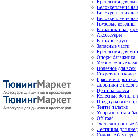
Крепления для лыж
Велокрепления на
Велокрепления на 
Велокрепление на 
Грузовые корзины
Багажники на фарк
Аксессуары
Багажные дуги
Запасные части
Крепления для мот
Опоры багажника
Установочные ком
Полезное для всех
Секретки на колеса
Браслеты противо
Дворники с подогр
Цепи на колеса
Колесные болты и 
Предпусковые под
Тенты-палатки
Упоры капота и ба
Off-road
Экспедиционные б
Лестницы для вне
Силовые бамперы