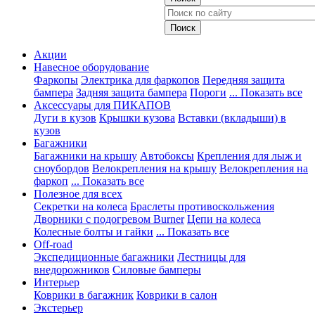
Акции
Навесное оборудование
Фаркопы
Электрика для фаркопов
Передняя защита
бампера
Задняя защита бампера
Пороги
... Показать все
Аксессуары для ПИКАПОВ
Дуги в кузов
Крышки кузова
Вставки (вкладыши) в
кузов
Багажники
Багажники на крышу
Автобоксы
Крепления для лыж и
сноубордов
Велокрепления на крышу
Велокрепления на
фаркоп
... Показать все
Полезное для всех
Секретки на колеса
Браслеты противоскольжения
Дворники с подогревом Burner
Цепи на колеса
Колесные болты и гайки
... Показать все
Off-road
Экспедиционные багажники
Лестницы для
внедорожников
Силовые бамперы
Интерьер
Коврики в багажник
Коврики в салон
Экстерьер