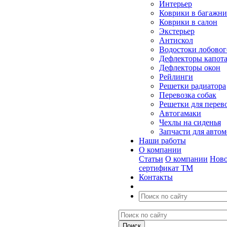
Интерьер
Коврики в багажн
Коврики в салон
Экстерьер
Антискол
Водостоки лобовог
Дефлекторы капот
Дефлекторы окон
Рейлинги
Решетки радиатора
Перевозка собак
Решетки для перев
Автогамаки
Чехлы на сиденья
Запчасти для авто
Наши работы
О компании
Статьи
О компании
Ново
сертификат ТМ
Контакты