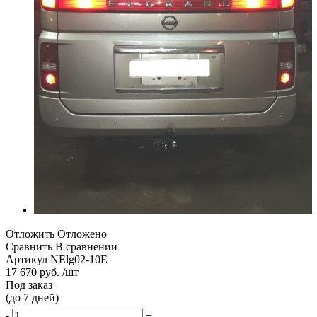
Отложить
Отложено
Сравнить
В сравнении
Артикул
NElg02-10E
17 670 руб. /шт
Под заказ
(до 7 дней)
-
+