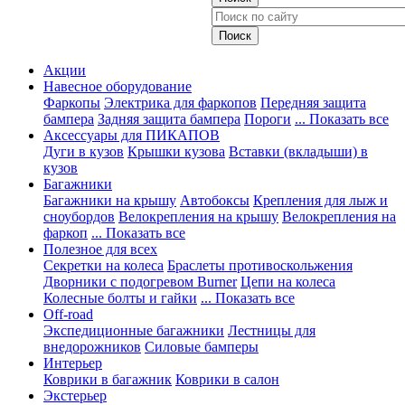
Акции
Навесное оборудование
Фаркопы
Электрика для фаркопов
Передняя защита
бампера
Задняя защита бампера
Пороги
... Показать все
Аксессуары для ПИКАПОВ
Дуги в кузов
Крышки кузова
Вставки (вкладыши) в
кузов
Багажники
Багажники на крышу
Автобоксы
Крепления для лыж и
сноубордов
Велокрепления на крышу
Велокрепления на
фаркоп
... Показать все
Полезное для всех
Секретки на колеса
Браслеты противоскольжения
Дворники с подогревом Burner
Цепи на колеса
Колесные болты и гайки
... Показать все
Off-road
Экспедиционные багажники
Лестницы для
внедорожников
Силовые бамперы
Интерьер
Коврики в багажник
Коврики в салон
Экстерьер