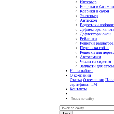
Интерьер
Коврики в багажн
Коврики в салон
Экстерьер
Антискол
Водостоки лобовог
Дефлекторы капот
Дефлекторы окон
Рейлинги
Решетки радиатора
Перевозка собак
Решетки для перев
Автогамаки
Чехлы на сиденья
Запчасти для авто
Наши работы
О компании
Статьи
О компании
Ново
сертификат ТМ
Контакты