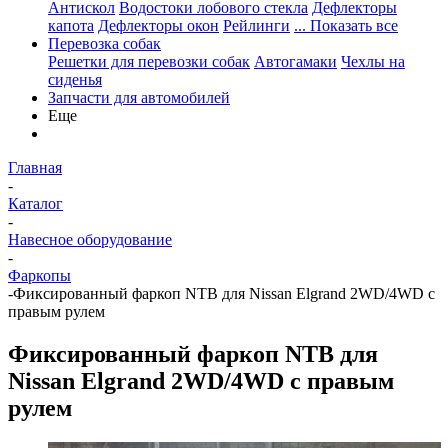
Антискол
Водостоки лобового стекла
Дефлекторы
капота
Дефлекторы окон
Рейлинги
... Показать все
Перевозка собак
Решетки для перевозки собак
Автогамаки
Чехлы на
сиденья
Запчасти для автомобилей
Еще
Главная
-
Каталог
-
Навесное оборудование
-
Фаркопы
-
Фиксированный фаркоп NTB для Nissan Elgrand 2WD/4WD с
правым рулем
Фиксированный фаркоп NTB для
Nissan Elgrand 2WD/4WD с правым
рулем