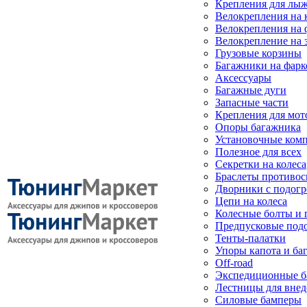
Крепления для лыж
Велокрепления на
Велокрепления на 
Велокрепление на 
Грузовые корзины
Багажники на фарк
Аксессуары
Багажные дуги
Запасные части
Крепления для мот
Опоры багажника
Установочные ком
Полезное для всех
Секретки на колеса
Браслеты противо
Дворники с подогр
Цепи на колеса
Колесные болты и 
Предпусковые под
Тенты-палатки
Упоры капота и ба
Off-road
Экспедиционные б
Лестницы для вне
Силовые бамперы