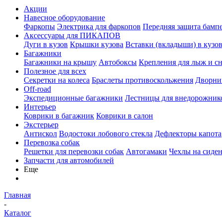
Акции
Навесное оборудование
Фаркопы
Электрика для фаркопов
Передняя защита бамп
Аксессуары для ПИКАПОВ
Дуги в кузов
Крышки кузова
Вставки (вкладыши) в кузо
Багажники
Багажники на крышу
Автобоксы
Крепления для лыж и с
Полезное для всех
Секретки на колеса
Браслеты противоскольжения
Дворник
Off-road
Экспедиционные багажники
Лестницы для внедорожник
Интерьер
Коврики в багажник
Коврики в салон
Экстерьер
Антискол
Водостоки лобового стекла
Дефлекторы капота
Перевозка собак
Решетки для перевозки собак
Автогамаки
Чехлы на сиден
Запчасти для автомобилей
Еще
Главная
-
Каталог
-