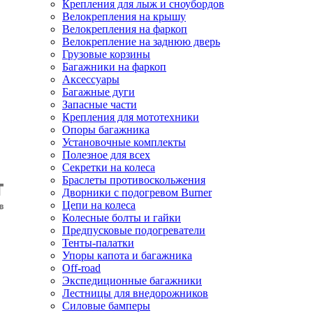
Крепления для лыж и сноубордов
Велокрепления на крышу
Велокрепления на фаркоп
Велокрепление на заднюю дверь
Грузовые корзины
Багажники на фаркоп
Аксессуары
Багажные дуги
Запасные части
Крепления для мототехники
Опоры багажника
Установочные комплекты
Полезное для всех
Секретки на колеса
Браслеты противоскольжения
Дворники с подогревом Burner
Цепи на колеса
Колесные болты и гайки
Предпусковые подогреватели
Тенты-палатки
Упоры капота и багажника
Off-road
Экспедиционные багажники
Лестницы для внедорожников
Силовые бамперы