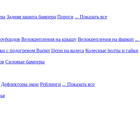
ера
Задняя защита бампера
Пороги
... Показать все
в
ноубордов
Велокрепления на крышу
Велокрепления на фаркоп
..
и с подогревом Burner
Цепи на колеса
Колесные болты и гайки
ов
Силовые бамперы
Дефлекторы окон
Рейлинги
... Показать все
ья