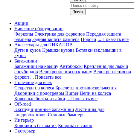
Акции
Навесное оборудование
Фаркопы
Электрика для фаркопов
Передняя защита
бампера
Задняя защита бампера
Пороги
... Показать все
Аксессуары для ПИКАПОВ
Дуги в кузов
Крышки кузова
Вставки (вкладыши) в
кузов
Багажники
Багажники на крышу
Автобоксы
Крепления для лыж и
сноубордов
Велокрепления на крышу
Велокрепления на
фаркоп
... Показать все
Полезное для всех
Секретки на колеса
Браслеты противоскольжения
Дворники с подогревом Burner
Цепи на колеса
Колесные болты и гайки
... Показать все
Off-road
Экспедиционные багажники
Лестницы для
внедорожников
Силовые бамперы
Интерьер
Коврики в багажник
Коврики в салон
Экстерьер