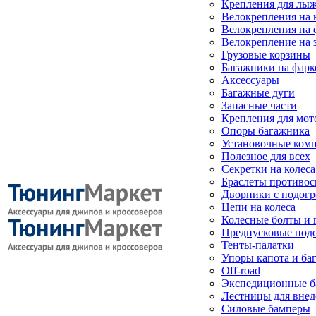
Крепления для лыж
Велокрепления на
Велокрепления на 
Велокрепление на 
Грузовые корзины
Багажники на фарк
Аксессуары
Багажные дуги
Запасные части
Крепления для мот
Опоры багажника
Установочные ком
Полезное для всех
Секретки на колеса
Браслеты противо
Дворники с подогр
Цепи на колеса
Колесные болты и 
Предпусковые под
Тенты-палатки
Упоры капота и ба
Off-road
Экспедиционные б
Лестницы для вне
Силовые бамперы