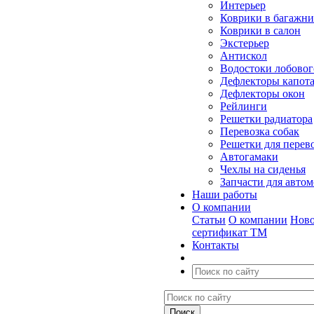
Интерьер
Коврики в багажн
Коврики в салон
Экстерьер
Антискол
Водостоки лобовог
Дефлекторы капот
Дефлекторы окон
Рейлинги
Решетки радиатора
Перевозка собак
Решетки для перев
Автогамаки
Чехлы на сиденья
Запчасти для авто
Наши работы
О компании
Статьи
О компании
Ново
сертификат ТМ
Контакты