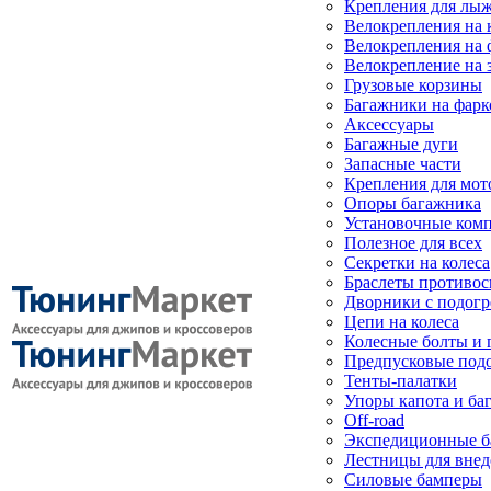
Крепления для лыж
Велокрепления на
Велокрепления на 
Велокрепление на 
Грузовые корзины
Багажники на фарк
Аксессуары
Багажные дуги
Запасные части
Крепления для мот
Опоры багажника
Установочные ком
Полезное для всех
Секретки на колеса
Браслеты противо
Дворники с подогр
Цепи на колеса
Колесные болты и 
Предпусковые под
Тенты-палатки
Упоры капота и ба
Off-road
Экспедиционные б
Лестницы для вне
Силовые бамперы