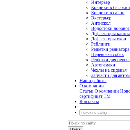
Интерьер
Коврики в багажн
Коврики в салон
Экстерьер
Антискол
Водостоки лобовог
Дефлекторы капот
Дефлекторы окон
Рейлинги
Решетки радиатора
Перевозка собак
Решетки для перев
Автогамаки
Чехлы на сиденья
Запчасти для авто
Наши работы
О компании
Статьи
О компании
Ново
сертификат ТМ
Контакты