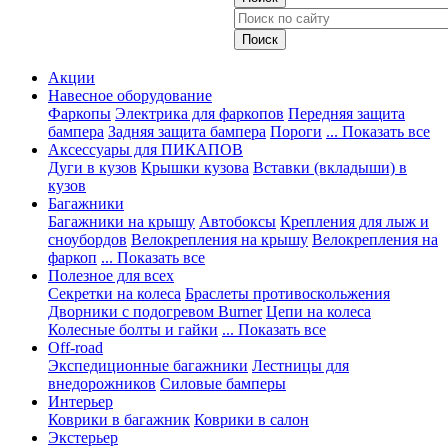
Акции
Навесное оборудование
Фаркопы
Электрика для фаркопов
Передняя защита
бампера
Задняя защита бампера
Пороги
... Показать все
Аксессуары для ПИКАПОВ
Дуги в кузов
Крышки кузова
Вставки (вкладыши) в
кузов
Багажники
Багажники на крышу
Автобоксы
Крепления для лыж и
сноубордов
Велокрепления на крышу
Велокрепления на
фаркоп
... Показать все
Полезное для всех
Секретки на колеса
Браслеты противоскольжения
Дворники с подогревом Burner
Цепи на колеса
Колесные болты и гайки
... Показать все
Off-road
Экспедиционные багажники
Лестницы для
внедорожников
Силовые бамперы
Интерьер
Коврики в багажник
Коврики в салон
Экстерьер