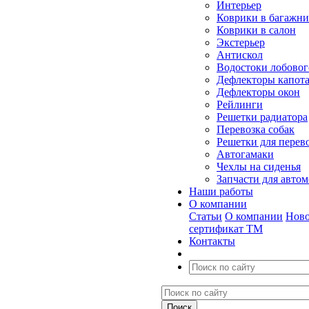
Интерьер
Коврики в багажн
Коврики в салон
Экстерьер
Антискол
Водостоки лобовог
Дефлекторы капот
Дефлекторы окон
Рейлинги
Решетки радиатора
Перевозка собак
Решетки для перев
Автогамаки
Чехлы на сиденья
Запчасти для авто
Наши работы
О компании
Статьи
О компании
Ново
сертификат ТМ
Контакты