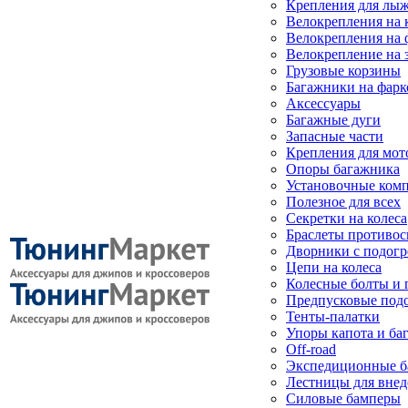
Крепления для лыж
Велокрепления на
Велокрепления на 
Велокрепление на 
Грузовые корзины
Багажники на фарк
Аксессуары
Багажные дуги
Запасные части
Крепления для мот
Опоры багажника
Установочные ком
Полезное для всех
Секретки на колеса
Браслеты противо
Дворники с подогр
Цепи на колеса
Колесные болты и 
Предпусковые под
Тенты-палатки
Упоры капота и ба
Off-road
Экспедиционные б
Лестницы для вне
Силовые бамперы