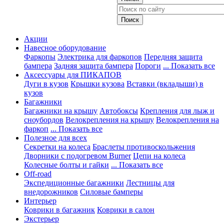
Акции
Навесное оборудование
Фаркопы
Электрика для фаркопов
Передняя защита
бампера
Задняя защита бампера
Пороги
... Показать все
Аксессуары для ПИКАПОВ
Дуги в кузов
Крышки кузова
Вставки (вкладыши) в
кузов
Багажники
Багажники на крышу
Автобоксы
Крепления для лыж и
сноубордов
Велокрепления на крышу
Велокрепления на
фаркоп
... Показать все
Полезное для всех
Секретки на колеса
Браслеты противоскольжения
Дворники с подогревом Burner
Цепи на колеса
Колесные болты и гайки
... Показать все
Off-road
Экспедиционные багажники
Лестницы для
внедорожников
Силовые бамперы
Интерьер
Коврики в багажник
Коврики в салон
Экстерьер