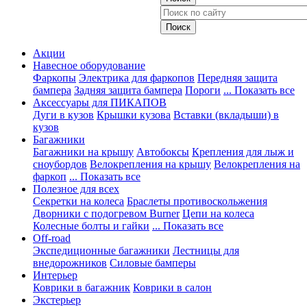
Акции
Навесное оборудование
Фаркопы
Электрика для фаркопов
Передняя защита
бампера
Задняя защита бампера
Пороги
... Показать все
Аксессуары для ПИКАПОВ
Дуги в кузов
Крышки кузова
Вставки (вкладыши) в
кузов
Багажники
Багажники на крышу
Автобоксы
Крепления для лыж и
сноубордов
Велокрепления на крышу
Велокрепления на
фаркоп
... Показать все
Полезное для всех
Секретки на колеса
Браслеты противоскольжения
Дворники с подогревом Burner
Цепи на колеса
Колесные болты и гайки
... Показать все
Off-road
Экспедиционные багажники
Лестницы для
внедорожников
Силовые бамперы
Интерьер
Коврики в багажник
Коврики в салон
Экстерьер