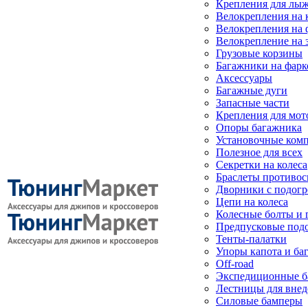
Крепления для лыж
Велокрепления на
Велокрепления на 
Велокрепление на 
Грузовые корзины
Багажники на фарк
Аксессуары
Багажные дуги
Запасные части
Крепления для мот
Опоры багажника
Установочные ком
Полезное для всех
Секретки на колеса
Браслеты противо
Дворники с подогр
Цепи на колеса
Колесные болты и 
Предпусковые под
Тенты-палатки
Упоры капота и ба
Off-road
Экспедиционные б
Лестницы для вне
Силовые бамперы