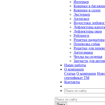
Интерьер
Коврики в багажн
Коврики в салон
Экстерьер
Антискол
Водостоки лобовог
Дефлекторы капот
Дефлекторы окон
Рейлинги
Решетки радиатора
Перевозка собак
Решетки для перев
Автогамаки
Чехлы на сиденья
Запчасти для авто
Наши работы
О компании
Статьи
О компании
Ново
сертификат ТМ
Контакты