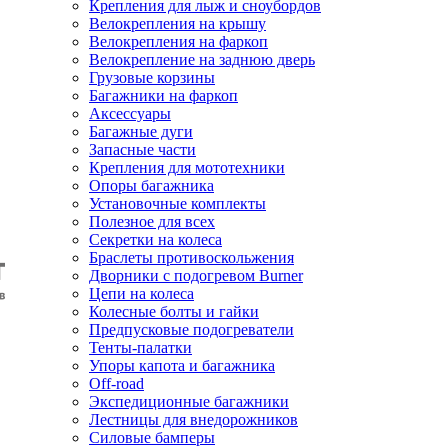
Крепления для лыж и сноубордов
Велокрепления на крышу
Велокрепления на фаркоп
Велокрепление на заднюю дверь
Грузовые корзины
Багажники на фаркоп
Аксессуары
Багажные дуги
Запасные части
Крепления для мототехники
Опоры багажника
Установочные комплекты
Полезное для всех
Секретки на колеса
Браслеты противоскольжения
Дворники с подогревом Burner
Цепи на колеса
Колесные болты и гайки
Предпусковые подогреватели
Тенты-палатки
Упоры капота и багажника
Off-road
Экспедиционные багажники
Лестницы для внедорожников
Силовые бамперы