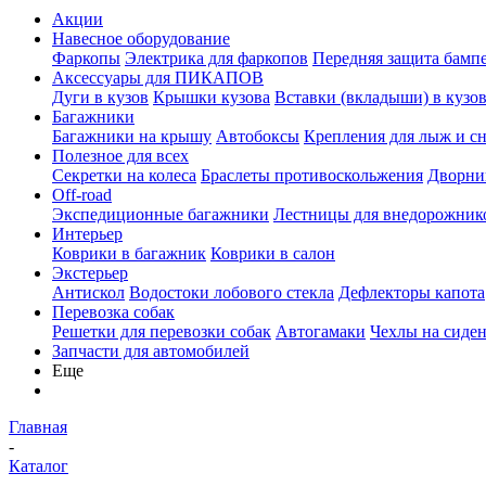
Акции
Навесное оборудование
Фаркопы
Электрика для фаркопов
Передняя защита бамп
Аксессуары для ПИКАПОВ
Дуги в кузов
Крышки кузова
Вставки (вкладыши) в кузо
Багажники
Багажники на крышу
Автобоксы
Крепления для лыж и с
Полезное для всех
Секретки на колеса
Браслеты противоскольжения
Дворник
Off-road
Экспедиционные багажники
Лестницы для внедорожник
Интерьер
Коврики в багажник
Коврики в салон
Экстерьер
Антискол
Водостоки лобового стекла
Дефлекторы капота
Перевозка собак
Решетки для перевозки собак
Автогамаки
Чехлы на сиден
Запчасти для автомобилей
Еще
Главная
-
Каталог
-