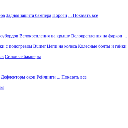
ера
Задняя защита бампера
Пороги
... Показать все
в
ноубордов
Велокрепления на крышу
Велокрепления на фаркоп
..
и с подогревом Burner
Цепи на колеса
Колесные болты и гайки
ов
Силовые бамперы
Дефлекторы окон
Рейлинги
... Показать все
ья