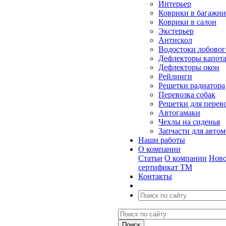
Интерьер
Коврики в багажн
Коврики в салон
Экстерьер
Антискол
Водостоки лобовог
Дефлекторы капот
Дефлекторы окон
Рейлинги
Решетки радиатора
Перевозка собак
Решетки для перев
Автогамаки
Чехлы на сиденья
Запчасти для авто
Наши работы
О компании
Статьи
О компании
Ново
сертификат ТМ
Контакты