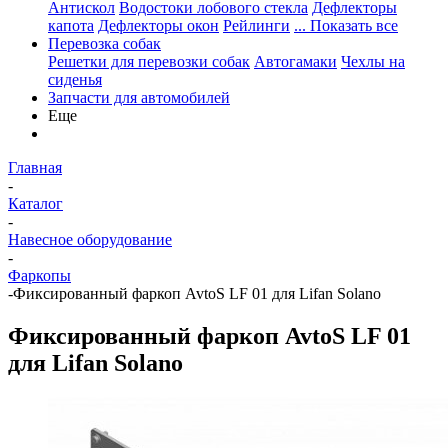
Антискол
Водостоки лобового стекла
Дефлекторы
капота
Дефлекторы окон
Рейлинги
... Показать все
Перевозка собак
Решетки для перевозки собак
Автогамаки
Чехлы на
сиденья
Запчасти для автомобилей
Еще
Главная
-
Каталог
-
Навесное оборудование
-
Фаркопы
-
Фиксированный фаркоп AvtoS LF 01 для Lifan Solano
Фиксированный фаркоп AvtoS LF 01
для Lifan Solano