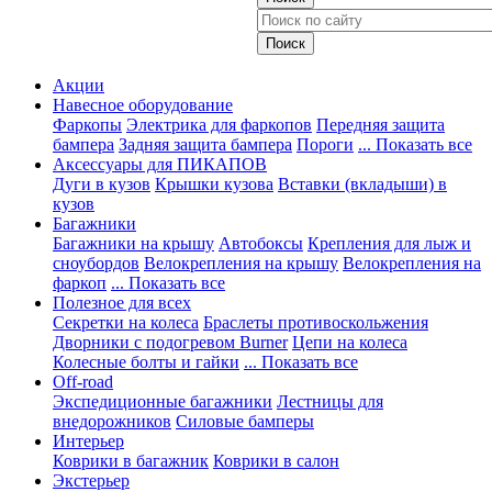
Акции
Навесное оборудование
Фаркопы
Электрика для фаркопов
Передняя защита
бампера
Задняя защита бампера
Пороги
... Показать все
Аксессуары для ПИКАПОВ
Дуги в кузов
Крышки кузова
Вставки (вкладыши) в
кузов
Багажники
Багажники на крышу
Автобоксы
Крепления для лыж и
сноубордов
Велокрепления на крышу
Велокрепления на
фаркоп
... Показать все
Полезное для всех
Секретки на колеса
Браслеты противоскольжения
Дворники с подогревом Burner
Цепи на колеса
Колесные болты и гайки
... Показать все
Off-road
Экспедиционные багажники
Лестницы для
внедорожников
Силовые бамперы
Интерьер
Коврики в багажник
Коврики в салон
Экстерьер