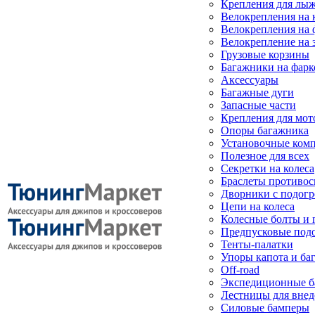
Крепления для лыж
Велокрепления на
Велокрепления на 
Велокрепление на 
Грузовые корзины
Багажники на фарк
Аксессуары
Багажные дуги
Запасные части
Крепления для мот
Опоры багажника
Установочные ком
Полезное для всех
Секретки на колеса
Браслеты противо
Дворники с подогр
Цепи на колеса
Колесные болты и 
Предпусковые под
Тенты-палатки
Упоры капота и ба
Off-road
Экспедиционные б
Лестницы для вне
Силовые бамперы