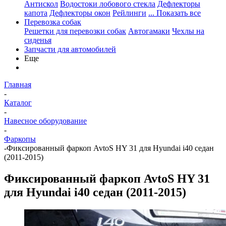
Антискол
Водостоки лобового стекла
Дефлекторы
капота
Дефлекторы окон
Рейлинги
... Показать все
Перевозка собак
Решетки для перевозки собак
Автогамаки
Чехлы на
сиденья
Запчасти для автомобилей
Еще
Главная
-
Каталог
-
Навесное оборудование
-
Фаркопы
-
Фиксированный фаркоп AvtoS HY 31 для Hyundai i40 седан
(2011-2015)
Фиксированный фаркоп AvtoS HY 31
для Hyundai i40 седан (2011-2015)