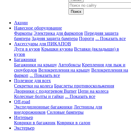
Акции
Навесное оборудование
Фаркопы
Электрика для фаркопов
Передняя защита
бампера
Задняя защита бампера
Пороги
... Показать все
Аксессуары для ПИКАПОВ
Дуги в кузов
Крышки кузова
Вставки (вкладыши) в
кузов
Багажники
Багажники на крышу
Автобоксы
Крепления для лыж и
сноубордов
Велокрепления на крышу
Велокрепления на
фаркоп
... Показать все
Полезное для всех
Секретки на колеса
Браслеты противоскольжения
Дворники с подогревом Burner
Цепи на колеса
Колесные болты и гайки
... Показать все
Off-road
Экспедиционные багажники
Лестницы для
внедорожников
Силовые бамперы
Интерьер
Коврики в багажник
Коврики в салон
Экстерьер