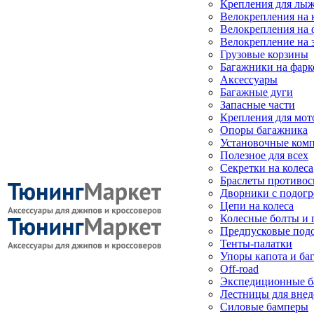
Крепления для лыж
Велокрепления на
Велокрепления на 
Велокрепление на 
Грузовые корзины
Багажники на фарк
Аксессуары
Багажные дуги
Запасные части
Крепления для мот
Опоры багажника
Установочные ком
Полезное для всех
Секретки на колеса
Браслеты противо
Дворники с подогр
Цепи на колеса
Колесные болты и 
Предпусковые под
Тенты-палатки
Упоры капота и ба
Off-road
Экспедиционные б
Лестницы для вне
Силовые бамперы