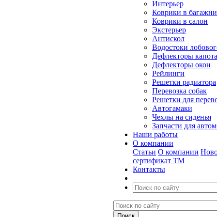
Интерьер
Коврики в багажн
Коврики в салон
Экстерьер
Антискол
Водостоки лобовог
Дефлекторы капот
Дефлекторы окон
Рейлинги
Решетки радиатора
Перевозка собак
Решетки для перев
Автогамаки
Чехлы на сиденья
Запчасти для авто
Наши работы
О компании
Статьи
О компании
Ново
сертификат ТМ
Контакты