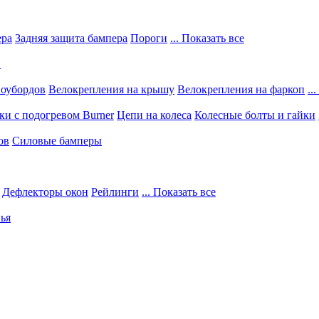
ера
Задняя защита бампера
Пороги
... Показать все
в
ноубордов
Велокрепления на крышу
Велокрепления на фаркоп
..
и с подогревом Burner
Цепи на колеса
Колесные болты и гайки
ов
Силовые бамперы
Дефлекторы окон
Рейлинги
... Показать все
ья