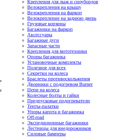
Крепления для лыж и сноубордов
Велокрепления на крышу
Велокрепления на фаркоп
Велокрепление на заднюю дверь
Грузовые корзины
Багажники на фаркоп
Аксессуары
Багажные дуги
Запасные части
Крепления для мототехники
Опоры багажника
Установочные комплекты
Полезное для всех
Секретки на колеса
Браслеты противоскольжения
Дворники с подогревом Burner
Цепи на колеса
Колесные болты и гайки
Предпусковые подогреватели
Тенты-палатки
Упоры капота и багажника
Off-road
Экспедиционные багажники
Лестницы для внедорожников
Силовые бамперы