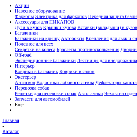
Акции
Навесное оборудование
Фаркопы
Электрика для фаркопов
Передняя защита бамп
Аксессуары для ПИКАПОВ
Дуги в кузов
Крышки кузова
Вставки (вкладыши) в кузо
Багажники
Багажники на крышу
Автобоксы
Крепления для лыж и с
Полезное для всех
Секретки на колеса
Браслеты противоскольжения
Дворник
Off-road
Экспедиционные багажники
Лестницы для внедорожник
Интерьер
Коврики в багажник
Коврики в салон
Экстерьер
Антискол
Водостоки лобового стекла
Дефлекторы капота
Перевозка собак
Решетки для перевозки собак
Автогамаки
Чехлы на сиден
Запчасти для автомобилей
Еще
Главная
-
Каталог
-