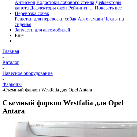
Антискол
Водостоки лобового стекла
Дефлекторы
капота
Дефлекторы окон
Рейлинги
... Показать все
Перевозка собак
Решетки для перевозки собак
Автогамаки
Чехлы на
сиденья
Запчасти для автомобилей
Еще
Главная
-
Каталог
-
Навесное оборудование
-
Фаркопы
-
Cъемный фаркоп Westfalia для Opel Antara
Cъемный фаркоп Westfalia для Opel
Antara