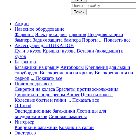
Акции
Навесное оборудование
Фаркопы
Электрика для фаркопов
Передняя защита
бампера
Задняя защита бампера
Пороги
... Показать все
Аксессуары для ПИКАПОВ
Дуги в кузов
Крышки кузова
Вставки (вкладыши) в
кузов
Багажники
Багажники на крышу
Автобоксы
Крепления для лыж и
сноубордов
Велокрепления на крышу
Велокрепления на
фаркоп
... Показать все
Полезное для всех
Секретки на колеса
Браслеты противоскольжения
Дворники с подогревом Burner
Цепи на колеса
Колесные болты и гайки
... Показать все
Off-road
Экспедиционные багажники
Лестницы для
внедорожников
Силовые бамперы
Интерьер
Коврики в багажник
Коврики в салон
Экстерьер