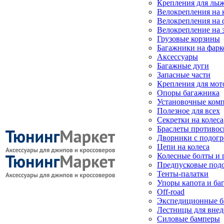
Крепления для лыж
Велокрепления на
Велокрепления на 
Велокрепление на 
Грузовые корзины
Багажники на фарк
Аксессуары
Багажные дуги
Запасные части
Крепления для мот
Опоры багажника
Установочные ком
Полезное для всех
Секретки на колеса
Браслеты противо
Дворники с подогр
Цепи на колеса
Колесные болты и 
Предпусковые под
Тенты-палатки
Упоры капота и ба
Off-road
Экспедиционные б
Лестницы для вне
Силовые бамперы