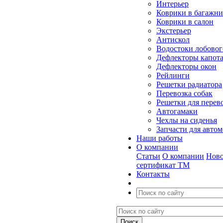
Интерьер
Коврики в багажн
Коврики в салон
Экстерьер
Антискол
Водостоки лобовог
Дефлекторы капот
Дефлекторы окон
Рейлинги
Решетки радиатора
Перевозка собак
Решетки для перев
Автогамаки
Чехлы на сиденья
Запчасти для авто
Наши работы
О компании
Статьи
О компании
Ново
сертификат ТМ
Контакты