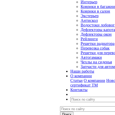
Интерьер
Коврики в багажн
Коврики в салон
Экстерьер
Антискол
Водостоки лобовог
Дефлекторы капот
Дефлекторы окон
Рейлинги
Решетки радиатора
Перевозка собак
Решетки для перев
Автогамаки
Чехлы на сиденья
Запчасти для авто
Наши работы
О компании
Статьи
О компании
Ново
сертификат ТМ
Контакты