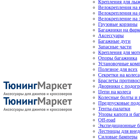
Крепления для лыж
Велокрепления на
Велокрепления на 
Велокрепление на 
Грузовые корзины
Багажники на фарк
Аксессуары
Багажные дуги
Запасные части
Крепления для мот
Опоры багажника
Установочные ком
Полезное для всех
Секретки на колеса
Браслеты противо
Дворники с подогр
Цепи на колеса
Колесные болты и 
Предпусковые под
Тенты-палатки
Упоры капота и ба
Off-road
Экспедиционные б
Лестницы для вне
Силовые бамперы