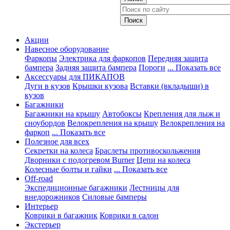
Акции
Навесное оборудование
Фаркопы
Электрика для фаркопов
Передняя защита
бампера
Задняя защита бампера
Пороги
... Показать все
Аксессуары для ПИКАПОВ
Дуги в кузов
Крышки кузова
Вставки (вкладыши) в
кузов
Багажники
Багажники на крышу
Автобоксы
Крепления для лыж и
сноубордов
Велокрепления на крышу
Велокрепления на
фаркоп
... Показать все
Полезное для всех
Секретки на колеса
Браслеты противоскольжения
Дворники с подогревом Burner
Цепи на колеса
Колесные болты и гайки
... Показать все
Off-road
Экспедиционные багажники
Лестницы для
внедорожников
Силовые бамперы
Интерьер
Коврики в багажник
Коврики в салон
Экстерьер