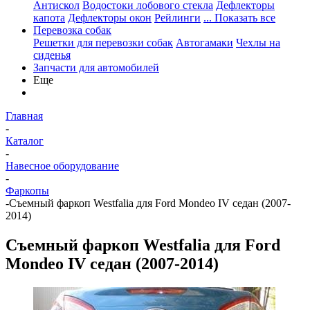
Антискол
Водостоки лобового стекла
Дефлекторы
капота
Дефлекторы окон
Рейлинги
... Показать все
Перевозка собак
Решетки для перевозки собак
Автогамаки
Чехлы на
сиденья
Запчасти для автомобилей
Еще
Главная
-
Каталог
-
Навесное оборудование
-
Фаркопы
-
Cъемный фаркоп Westfalia для Ford Mondeo IV седан (2007-
2014)
Cъемный фаркоп Westfalia для Ford
Mondeo IV седан (2007-2014)