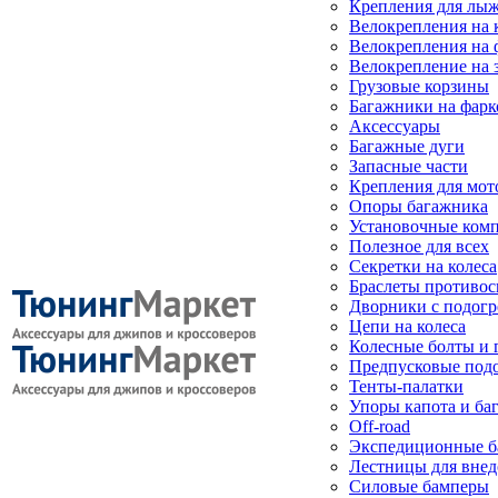
Крепления для лыж
Велокрепления на
Велокрепления на 
Велокрепление на 
Грузовые корзины
Багажники на фарк
Аксессуары
Багажные дуги
Запасные части
Крепления для мот
Опоры багажника
Установочные ком
Полезное для всех
Секретки на колеса
Браслеты противо
Дворники с подогр
Цепи на колеса
Колесные болты и 
Предпусковые под
Тенты-палатки
Упоры капота и ба
Off-road
Экспедиционные б
Лестницы для вне
Силовые бамперы