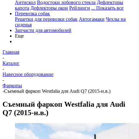
Антискол
Водостоки лобового стекла
Дефлекторы
капота
Дефлекторы окон
Рейлинги
... Показать все
Перевозка собак
Решетки для перевозки собак
Автогамаки
Чехлы на
сиденья
Запчасти для автомобилей
Еще
Главная
-
Каталог
-
Навесное оборудование
-
Фаркопы
-
Cъемный фаркоп Westfalia для Audi Q7 (2015-н.в.)
Cъемный фаркоп Westfalia для Audi
Q7 (2015-н.в.)