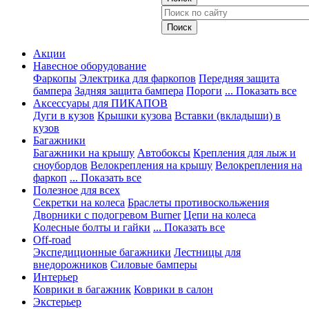
Акции
Навесное оборудование
Фаркопы
Электрика для фаркопов
Передняя защита
бампера
Задняя защита бампера
Пороги
... Показать все
Аксессуары для ПИКАПОВ
Дуги в кузов
Крышки кузова
Вставки (вкладыши) в
кузов
Багажники
Багажники на крышу
Автобоксы
Крепления для лыж и
сноубордов
Велокрепления на крышу
Велокрепления на
фаркоп
... Показать все
Полезное для всех
Секретки на колеса
Браслеты противоскольжения
Дворники с подогревом Burner
Цепи на колеса
Колесные болты и гайки
... Показать все
Off-road
Экспедиционные багажники
Лестницы для
внедорожников
Силовые бамперы
Интерьер
Коврики в багажник
Коврики в салон
Экстерьер