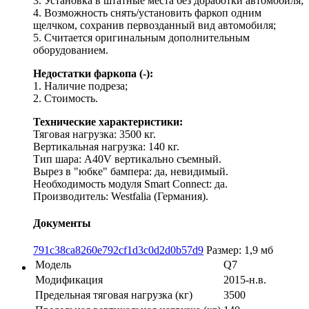
3. Установка в штатные места без доработки автомобиля;
4. Возможность снять/установить фаркоп одним
щелчком, сохранив первозданный вид автомобиля;
5. Считается оригинальным дополнительным
оборудованием.
Недостатки фаркопа (-):
1. Наличие подреза;
2. Стоимость.
Технические характеристики:
Тяговая нагрузка: 3500 кг.
Вертикальная нагрузка: 140 кг.
Тип шара: A40V вертикально съемный.
Вырез в "юбке" бампера: да, невидимый.
Необходимость модуля Smart Connect: да.
Производитель: Westfalia (Германия).
Документы
791c38ca8260e792cf1d3c0d2d0b57d9
Размер: 1,9 мб
Модель
Q7
Модификация
2015-н.в.
Предельная тяговая нагрузка (кг)
3500